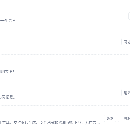
是一年高考
网
事和朋友吧！
趣
书阅读器。
趣站
工具
一站式在线工具合集，内置多种强大 AI 工具。支持图片生成、文件格式转换和视频下载，无广告，无需登录，打开即用。