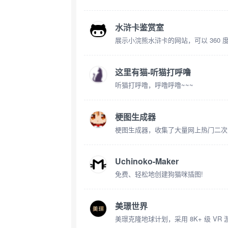
水浒卡鉴赏室
展示小浣熊水浒卡的网站，可以 360 
这里有猫-听猫打呼噜
听猫打呼噜，呼噜呼噜~~~
梗图生成器
梗图生成器，收集了大量网上热门二次
Uchinoko-Maker
免费、轻松地创建狗猫咪插图!
美璟世界
美璟克隆地球计划，采用 8K+ 级 VR