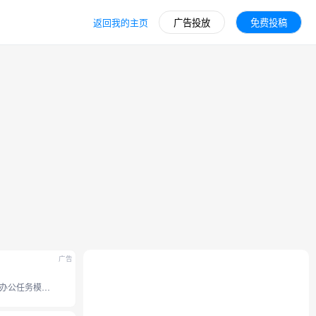
返回我的主页
广告投放
免费投稿
广告
豆包全新办公任务模式，接入豆包 2.1 系列模型。支持操作本地电脑、使用浏览器、 调用 Skills 技能和定时任务等能力， 内置 office 办公套件，并支持专业图片视频设计、和生成分享应用网站。工作效率无限提升。