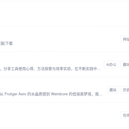
网
版|下载
AI办公
趣
记录一个普通人在AI时代的学习与成长，分享工具使用心得、方法探索与效率实验，在不断实践中寻找属于自己的生产力路径。
趣站
历
致力于数字美学的挖掘、存档与重构。从 Frutiger Aero 的水晶质感到 Weirdcore 的低保真梦境，我们记录互联网时代的视觉变迁。
在