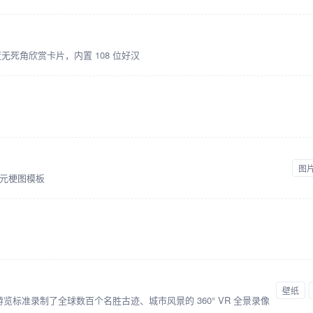
度无死角欣赏卡片，内置 108 位好汉
图
元梗图模板
壁纸
 游览标准录制了全球数百个名胜古迹、城市风景的 360° VR 全景录像