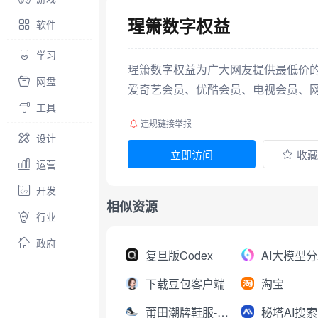
瑆箫数字权益
软件
学习
瑆箫数字权益为广大网友提供最低价
网盘
爱奇艺会员、优酷会员、电视会员、
工具
违规链接举报
设计
立即访问
收藏
运营
开发
相似资源
行业
政府
复旦版Codex
下载豆包客户端
淘宝
莆田潮牌鞋服-工厂直销
秘塔AI搜索