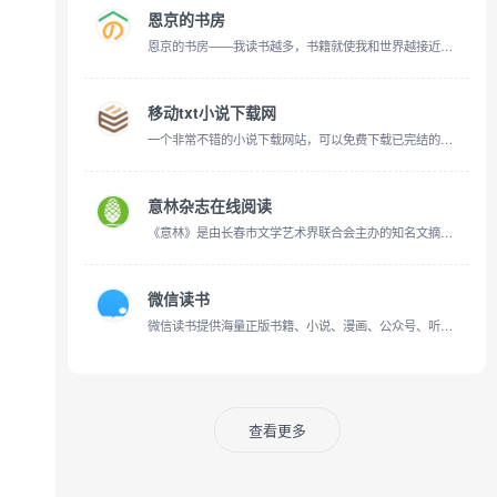
恩京的书房
恩京的书房——我读书越多，书籍就使我和世界越接近，生活对我也变得越加光明和有意义。
移动txt小说下载网
一个非常不错的小说下载网站，可以免费下载已完结的小说
意林杂志在线阅读
《意林》是由长春市文学艺术界联合会主办的知名文摘期刊，自2003年创刊至今，《意林》以其故事丰富、内容健康和亲和力强备受教师、家长推崇和万千读者喜爱。《意林》杂志网整理收集了《意林》2011年到2024年刊次的电子版本文章！
微信读书
微信读书提供海量正版书籍、小说、漫画、公众号、听书，多设备同步实现跨屏阅读。与微信好友一起发现更多精品好书，随时交流感想，让阅读不再孤独。
查看更多