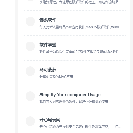
享趣资源社，专注绿色破解软件的社区，网站有视频课程、应用软件，iOS软件、热门游戏等资源分享。每日人工严选，持续更新，完全免费！
佛系软件
每天更新大量精品mac应用软件,macOS破解软件,Windows破解软件,音频插件,视频插件,图像插件
软件学堂
软件学堂为你提供安全的PC软件下载和免费的Mac软件下载，还有单机游戏,手机游戏,手机应用软件下载，同时收集整理了各类软件使用教程、游戏攻略、游戏地图及游戏辅助工具供用户下载。
马可菠萝
分享你喜欢的MAC应用
Simplify Your computer Usage
我们开发最高质量的软件，以简化计算机的使用
开心电玩网
开心电玩致力于提供安全无毒的软件及游戏下载，主打热门手机网游、单机手游以及各类手机app下载，同时支持电脑软件和电脑单机游戏的下载，下载快速、安全可靠。