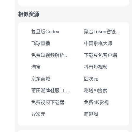
相似资源
复旦版Codex
聚合Token省钱省心
飞球直播
中国象棋大师
免费短视频解析下载
下载豆包客户端
淘宝
抖音短视频
京东商城
囧次元
莆田潮牌鞋服-工厂直销
秘塔AI搜索
免费视频下载器
免费4K影视
异次元
笔趣阁