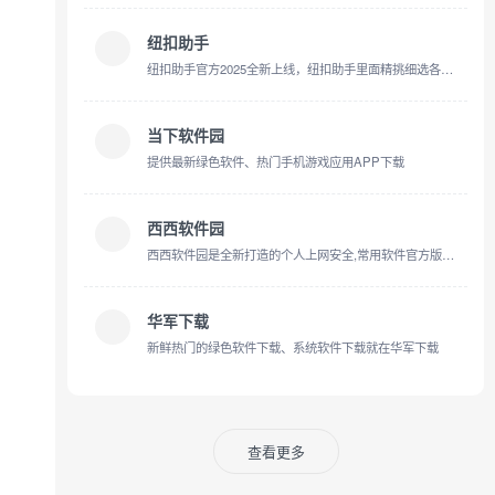
纽扣助手
纽扣助手官方2025全新上线，纽扣助手里面精挑细选各类app应用和手机游戏、专题、资讯等四大类，每天都有更新，持续性的为广大用户输出好用的app，好玩的手机游戏，资源丰富、安全可靠。
当下软件园
提供最新绿色软件、热门手机游戏应用APP下载
西西软件园
西西软件园是全新打造的个人上网安全,常用软件官方版,办公软件及编程开发等其它软件安全的下载站点,西西游戏网是集合大型单机游戏,模拟器游戏,游戏修改器下载,同时西西还是安卓游戏，安卓应用下载市场。
华军下载
新鲜热门的绿色软件下载、系统软件下载就在华军下载
查看更多