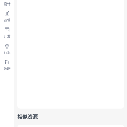
设计
运营
开发
行业
政府
相似资源