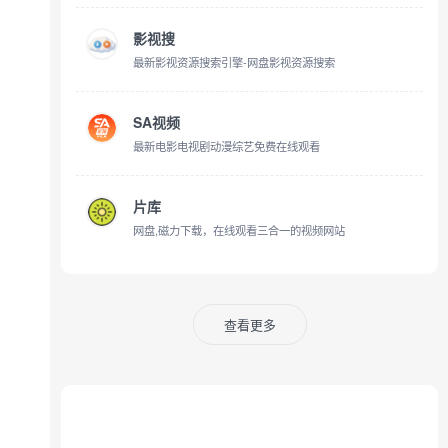
影视搜
最新影视资源搜索引擎-网盘影视资源搜索
SA视频
最新电影电视剧动漫综艺免费在线观看
片库
网盘,磁力下载，在线观看三合一的视频网站
查看更多