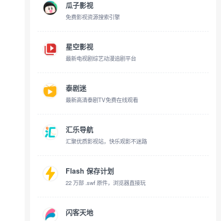
瓜子影视
免费影视资源搜索引擎
星空影视
最新电视剧综艺动漫追剧平台
泰剧迷
最新高清泰剧TV免费在线观看
汇乐导航
汇聚优质影视站，快乐观影不迷路
Flash 保存计划
22 万部 .swf 原件，浏览器直接玩
闪客天地