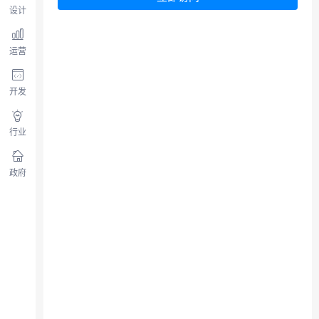
设计
运营
开发
行业
政府