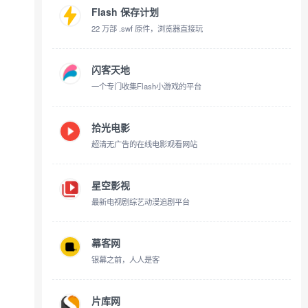
Flash 保存计划
22 万部 .swf 原件，浏览器直接玩
闪客天地
一个专门收集Flash小游戏的平台
拾光电影
超清无广告的在线电影观看网站
星空影视
最新电视剧综艺动漫追剧平台
幕客网
银幕之前，人人是客
片库网