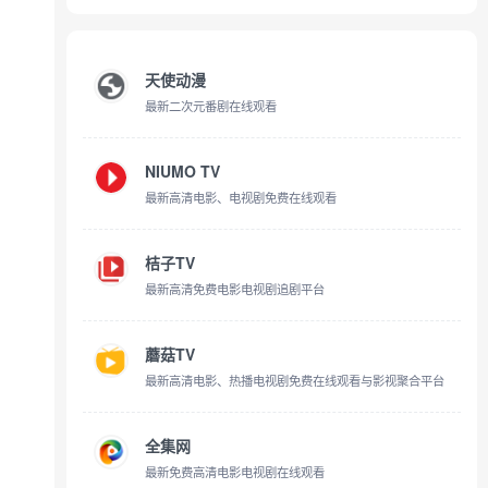
天使动漫
最新二次元番剧在线观看
NIUMO TV
最新高清电影、电视剧免费在线观看
桔子TV
最新高清免费电影电视剧追剧平台
蘑菇TV
最新高清电影、热播电视剧免费在线观看与影视聚合平台
全集网
最新免费高清电影电视剧在线观看