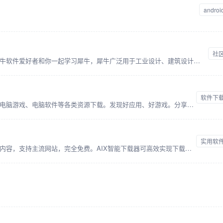
androi
社
国内最大的工业设计交流平台，百万犀牛软件爱好者和你一起学习犀牛，犀牛广泛用于工业设计、建筑设计等行业，学犀牛网校提供Rhino在线培训教学，grasshopper、t-splines、keyshot等教程
软件下
当快软件园提供安卓应用、安卓游戏、电脑游戏、电脑软件等各类资源下载。发现好应用、好游戏。分享新鲜有趣的app应用。全力打造一个软件、游戏及相关资讯的综合平台。
实用软
一键批量下载网页图片、视频、音频等内容，支持主流网站，完全免费。AIX智能下载器可高效实现下载管理，网页图片，视频，音频等内容的嗅探和下载。