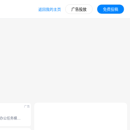
返回我的主页
广告投放
免费投稿
广告
豆包全新办公任务模式，接入豆包 2.1 系列模型。支持操作本地电脑、使用浏览器、 调用 Skills 技能和定时任务等能力， 内置 office 办公套件，并支持专业图片视频设计、和生成分享应用网站。工作效率无限提升。