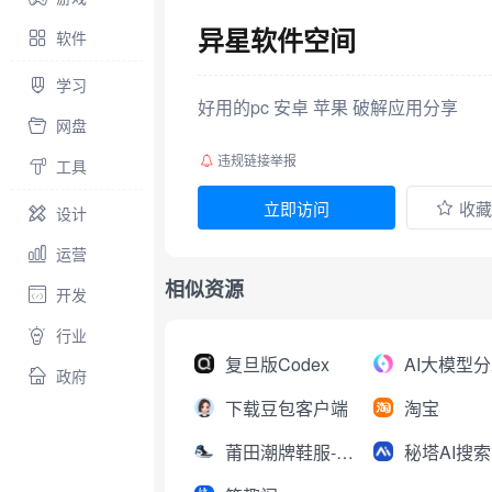
异星软件空间
软件
学习
好用的pc 安卓 苹果 破解应用分享
网盘
违规链接举报
工具
立即访问
收藏
设计
运营
相似资源
开发
行业
复旦版Codex
政府
下载豆包客户端
淘宝
莆田潮牌鞋服-工厂直销
秘塔AI搜索