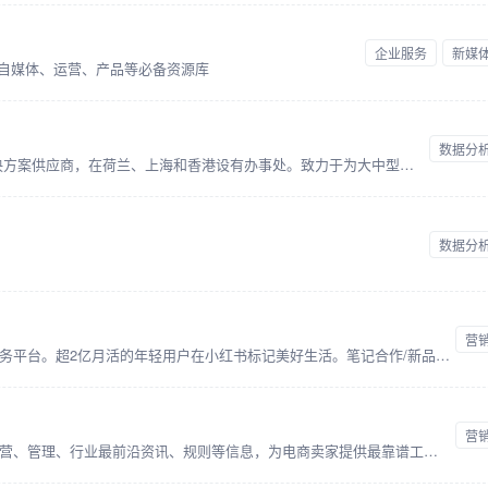
企业服务
新媒
 自媒体、运营、产品等必备资源库
数据分
TMO group 是一家国际性电子商务解决方案供应商，在荷兰、上海和香港设有办事处。致力于为大中型企业提供电商网站建设、B2B、跨境电商等移动和云服务领域的前沿技术解决方案。
数据分
营
小红书蒲公英是优质创作者商业合作服务平台。超2亿月活的年轻用户在小红书标记美好生活。笔记合作/新品试用/直播带货，多样的合作方式充分释放创作者营销价值！
营
卖家网以电商卖家为中心，分享店铺运营、管理、行业最前沿资讯、规则等信息，为电商卖家提供最靠谱工具推荐、干货交流、学习、分享平台，帮助卖家更好更快的学习充电，致力于做中国专业的有影响力的电商卖家综合知识库。