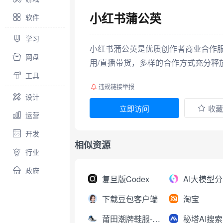
小红书蒲公英
软件
学习
小红书蒲公英是优质创作者商业合作服
网盘
用/直播带货，多样的合作方式充分释
工具
违规链接举报
设计
立即访问
收藏
运营
开发
相似资源
行业
政府
复旦版Codex
下载豆包客户端
淘宝
莆田潮牌鞋服-工厂直销
秘塔AI搜索