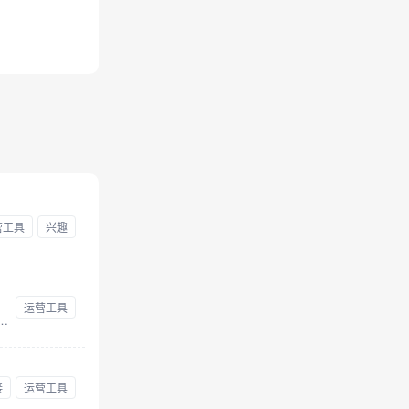
营工具
兴趣
运营工具
P等）营销提供云手机服务，用户无需购买多台实体手机即可在电脑前操作N台云手机，管理N个社媒账号。
接
运营工具