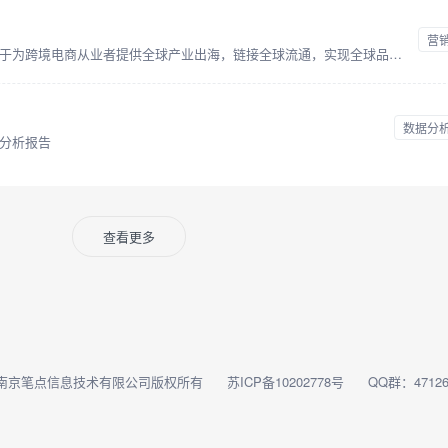
营
雨果跨境以雨果网作为流量依托，致力于为跨境电商从业者提供全球产业出海，链接全球流通，实现全球品牌的产业互联网平台，并拥有CCEE跨境智能选品平台，链接起跨境电商平台、服务商、工厂及众多卖家，致力打造集全球开店服务、品牌出海营销、独立站综合解决方案于一体的跨境电商全新生态链条！
数据分
分析报告
查看更多
南京笔点信息技术有限公司版权所有
苏ICP备10202778号
QQ群：47126