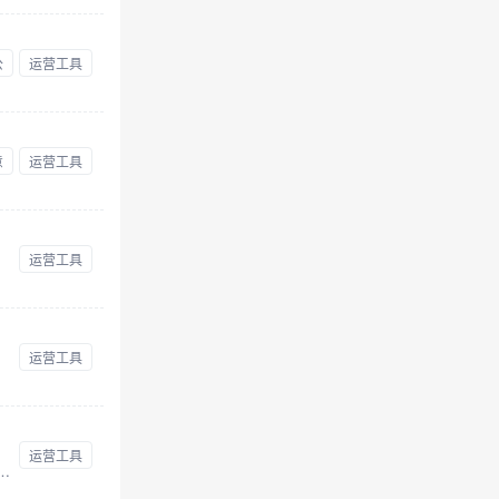
公
运营工具
意
运营工具
运营工具
运营工具
运营工具
视频、互动游戏、建站、小程序八大制作工具及秀推智能营销平台，助力企业高效完成内容创意、传播获客、数据管理、效果转化的自营销闭环。