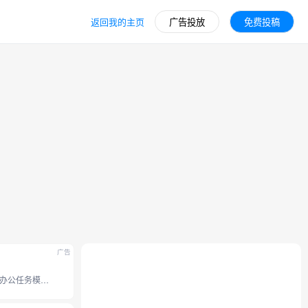
返回我的主页
广告投放
免费投稿
广告
豆包全新办公任务模式，接入豆包 2.1 系列模型。支持操作本地电脑、使用浏览器、 调用 Skills 技能和定时任务等能力， 内置 office 办公套件，并支持专业图片视频设计、和生成分享应用网站。工作效率无限提升。