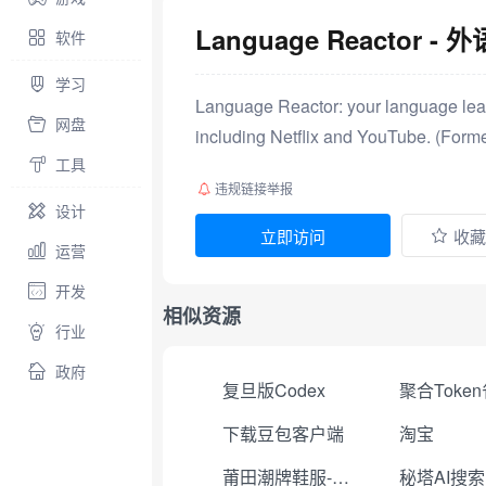
Language Reacto
软件
学习
Language Reactor: your language learn
网盘
including Netflix and YouTube. (Former
工具
违规链接举报
设计
立即访问
收藏
运营
开发
相似资源
行业
政府
复旦版Codex
下载豆包客户端
淘宝
莆田潮牌鞋服-工厂直销
秘塔AI搜索