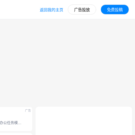
返回我的主页
广告投放
免费投稿
广告
豆包全新办公任务模式，接入豆包 2.1 系列模型。支持操作本地电脑、使用浏览器、 调用 Skills 技能和定时任务等能力， 内置 office 办公套件，并支持专业图片视频设计、和生成分享应用网站。工作效率无限提升。