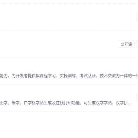
公开课
免费在线字帖生成器。本站提供免费的田字、米字、口字格字帖生成及在线打印功能，可生成汉字字帖、汉字拼音字帖、汉字拼音笔顺字帖、拼音字帖、数字加减运算字帖等。完美支持chrome、edge、firefox，以及各