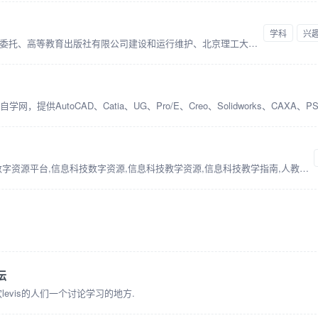
学科
兴
国家高等教育智慧教育平台是由教育部委托、高等教育出版社有限公司建设和运行维护、北京理工大学提供技术支持的全国性、综合性在线开放课程平台。本网站致力于汇聚优质高等教育在线课程等资源，并推进
人教信息科技数字资源平台,信息科技数字资源平台,信息科技数字资源,信息科技教学资源,信息科技教学指南,人教信息科技,信息科技学生手册,教学指南,信息科技配套资源,教学指南配套资源,信息科技教学资源,信息科技学习资源,信息科技免费资源,信息技术免费资源,信息科技教学设计,信息科技学习任务单,信息技术教学指南,虚拟仿真,编程工具,Python编程,图形化工具,信息科技实验,信息科技实验工具,学科工具,信息技术,传感器,物联网,互联网,信息网络
坛
欢levis的人们一个讨论学习的地方.