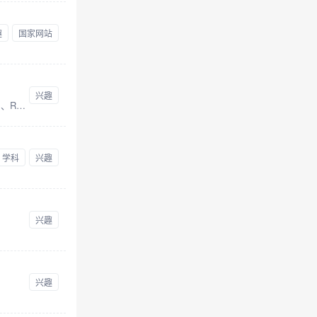
趣
国家网站
兴趣
CAD自学网是一个永久免费的设计软件自学网，提供AutoCAD、Catia、UG、Pro/E、Creo、Solidworks、CAXA、PS、Revit、3dmax、sketchup，天正CAD等设计软件与教程的下载，致力于为设计师提供便捷的软件、教程和图纸下载。
学科
兴趣
兴趣
兴趣