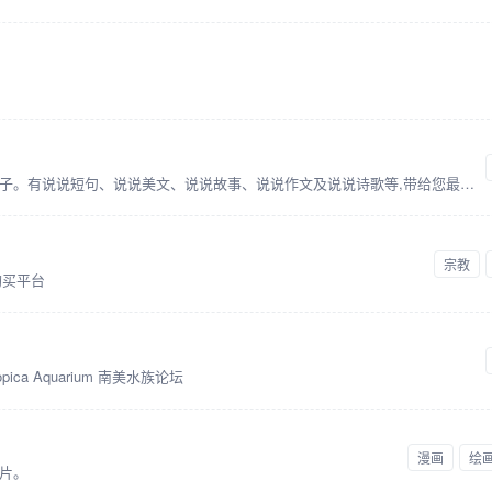
说说网提供各种人生感悟的说说美文句子。有说说短句、说说美文、说说故事、说说作文及说说诗歌等,带给您最深的感动。
宗教
购买平台
ica Aquarium 南美水族论坛
漫画
绘
片。