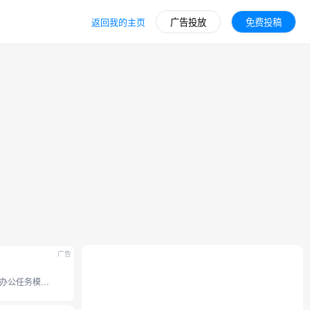
返回我的主页
广告投放
免费投稿
广告
豆包全新办公任务模式，接入豆包 2.1 系列模型。支持操作本地电脑、使用浏览器、 调用 Skills 技能和定时任务等能力， 内置 office 办公套件，并支持专业图片视频设计、和生成分享应用网站。工作效率无限提升。