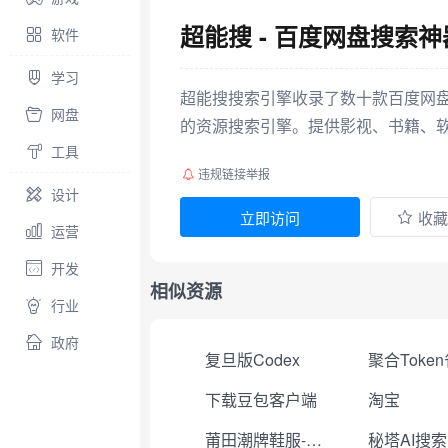
超能搜 - 百度网盘搜索神
软件
学习
超能搜搜索引擎收录了数十款百度网
网盘
的资源搜索引擎。提供影视、书籍、
工具
违规链接举报
设计
立即访问
收藏
运营
开发
相似资源
行业
政府
复旦版Codex
下载豆包客户端
淘宝
莆田潮牌鞋服-工厂直销
秘塔AI搜索