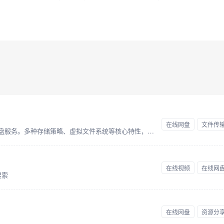
在线网盘
文件传
Cloudreve 助你即刻构建公私兼备的网盘服务。多种存储策略、虚拟文件系统等核心特性，打造灵活自如的文件管理体验
在线视频
在线网
搜索
在线网盘
资源分