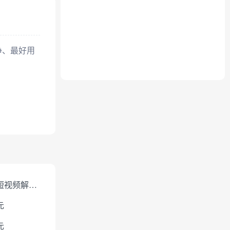
净、最好用
免费短视频解析下载
元
元