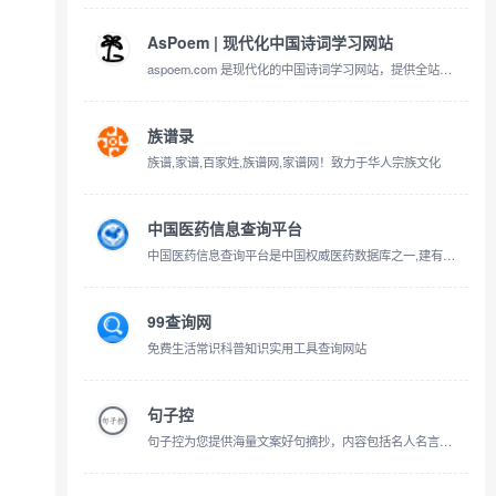
AsPoem | 现代化中国诗词学习网站
aspoem.com 是现代化的中国诗词学习网站，提供全站搜索、拼音标注、注释和白话文翻译等功能。无论您对唐诗宋词感兴趣还是想深入学习，都是您的理想选择，从这里开始您的诗歌之旅！
族谱录
族谱,家谱,百家姓,族谱网,家谱网！致力于华人宗族文化
中国医药信息查询平台
中国医药信息查询平台是中国权威医药数据库之一,建有海量的医学和药学内容。包括疾病,症状,药品,医生,医院,中药材,食品营养,针炙穴位,医美等30+数据库,拥有百科,视频,问答,病例,预约,咨询,便民购药等板块。为大众提供了专业,科学,可靠,实用的健康科普知识,让大众面对医疗健康信息不再迷茫。
99查询网
免费生活常识科普知识实用工具查询网站
句子控
句子控为您提供海量文案好句摘抄，内容包括名人名言、伤感文案、祝福语、古诗词、书籍台词、朋友圈文案等。海量好句子任您摘抄，和灵感枯竭说再见。