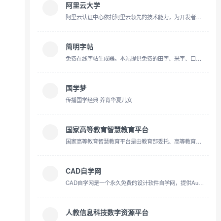
阿里云大学
阿里云认证中心依托阿里云领先的技术能力，为开发者提供集课程学习、实操训练、考试认证、技术交流为一体的一站式在线学习平台，并为政府、企业、高校提供全面的数字化人才培养服务。
简明字帖
免费在线字帖生成器。本站提供免费的田字、米字、口字格字帖生成及在线打印功能，可生成汉字字帖、汉字拼音字帖、汉字拼音笔顺字帖、拼音字帖、数字加减运算字帖等。完美支持chrome、edge、firefox，以及各
国学梦
传播国学经典 养育华夏儿女
国家高等教育智慧教育平台
国家高等教育智慧教育平台是由教育部委托、高等教育出版社有限公司建设和运行维护、北京理工大学提供技术支持的全国性、综合性在线开放课程平台。本网站致力于汇聚优质高等教育在线课程等资源，并推进
CAD自学网
CAD自学网是一个永久免费的设计软件自学网，提供AutoCAD、Catia、UG、Pro/E、Creo、Solidworks、CAXA、PS、Revit、3dmax、sketchup，天正CAD等设计软件与教程的下载，致力于为设计师提供便捷的软件、教程和图纸下载。
人教信息科技数字资源平台