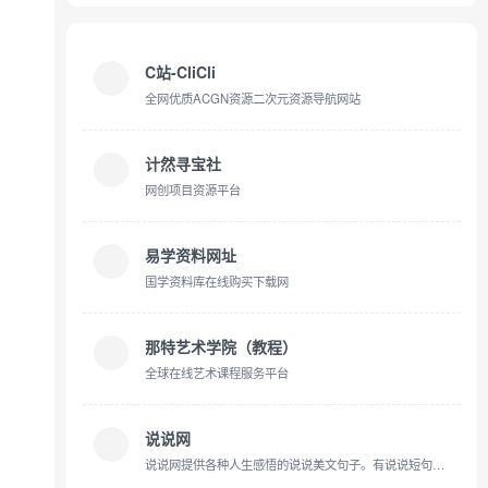
C站-CliCli
全网优质ACGN资源二次元资源导航网站
计然寻宝社
网创项目资源平台
易学资料网址
国学资料库在线购买下载网
那特艺术学院（教程）
全球在线艺术课程服务平台
说说网
说说网提供各种人生感悟的说说美文句子。有说说短句、说说美文、说说故事、说说作文及说说诗歌等,带给您最深的感动。