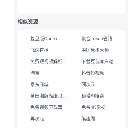
相似资源
复旦版Codex
聚合Token省钱省心
飞球直播
中国象棋大师
免费短视频解析下载
下载豆包客户端
淘宝
抖音短视频
京东商城
囧次元
莆田潮牌鞋服-工厂直销
秘塔AI搜索
免费视频下载器
免费4K影视
异次元
笔趣阁