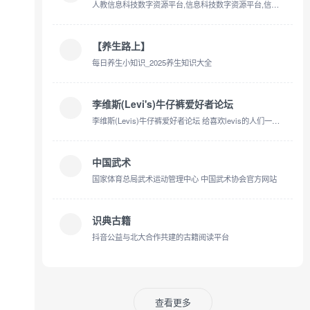
人教信息科技数字资源平台,信息科技数字资源平台,信息科技数字资源,信息科技教学资源,信息科技教学指南,人教信息科技,信息科技学生手册,教学指南,信息科技配套资源,教学指南配套资源,信息科技教学资源,信息科技学习资源,信息科技免费资源,信息技术免费资源,信息科技教学设计,信息科技学习任务单,信息技术教学指南,虚拟仿真,编程工具,Python编程,图形化工具,信息科技实验,信息科技实验工具,学科工具,信息技术,传感器,物联网,互联网,信息网络
【养生路上】
每日养生小知识_2025养生知识大全
李维斯(Levi's)牛仔裤爱好者论坛
李维斯(Levis)牛仔裤爱好者论坛 给喜欢levis的人们一个讨论学习的地方.
中国武术
国家体育总局武术运动管理中心 中国武术协会官方网站
识典古籍
抖音公益与北大合作共建的古籍阅读平台
查看更多