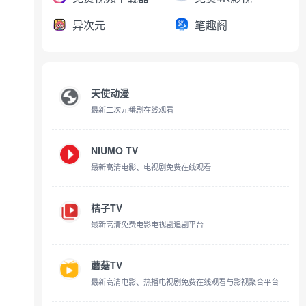
异次元
笔趣阁
天使动漫
最新二次元番剧在线观看
NIUMO TV
最新高清电影、电视剧免费在线观看
桔子TV
最新高清免费电影电视剧追剧平台
蘑菇TV
最新高清电影、热播电视剧免费在线观看与影视聚合平台