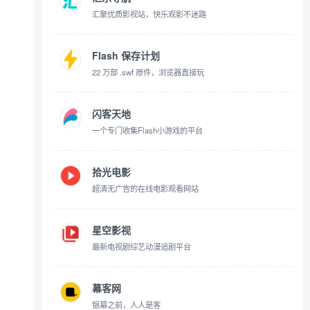
汇聚优质影视站，快乐观影不迷路
Flash 保存计划
22 万部 .swf 原件，浏览器直接玩
闪客天地
一个专门收集Flash小游戏的平台
拾光电影
超清无广告的在线电影观看网站
星空影视
最新电视剧综艺动漫追剧平台
幕客网
银幕之前，人人是客