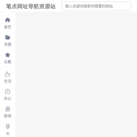
笔点网址导航资源站
首页
专题
合集
生活
办公
新闻
AI