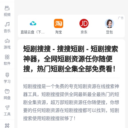
视频
广告
音乐
直链云盘（下载不限速）
淘宝
京东
豆包
短剧搜搜 - 搜搜短剧 - 短剧搜索
游戏
神器，全网短剧资源任你随便
软件
搜，热门短剧全集全部免费看！
学习
短剧搜搜是一个免费的夸克短剧资源在线搜索神
器工具，短剧搜搜提供全网最新最全最热门的短
网盘
剧全集资源，超万部短剧资源任你随便搜，你想
要的任何短剧资源在短剧搜搜都可以找到，短剧
工具
搜索使用短剧搜搜就够了！