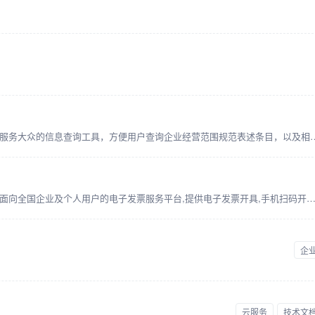
企业经营范围规范表述查询系统是一款服务大众的信息查询工具，方便用户查询企业经营
诺诺电子发票平台是基于航信服务体系面向全国企业及个人用户的电子发票服务平台,提供电子发票开具,手机扫码开票,进项发票管理系统,流转和交付等功能.诺诺电子发票平台应用了极速开票,智能编码等智能应用,提供多种发票开具方式,为企业用户
企
云服务
技术文