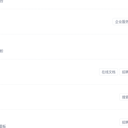
台
企业服
析
在线文档
招
搜
招
模板