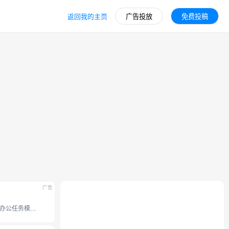
返回我的主页
广告投放
免费投稿
广告
豆包全新办公任务模式，接入豆包 2.1 系列模型。支持操作本地电脑、使用浏览器、 调用 Skills 技能和定时任务等能力， 内置 office 办公套件，并支持专业图片视频设计、和生成分享应用网站。工作效率无限提升。