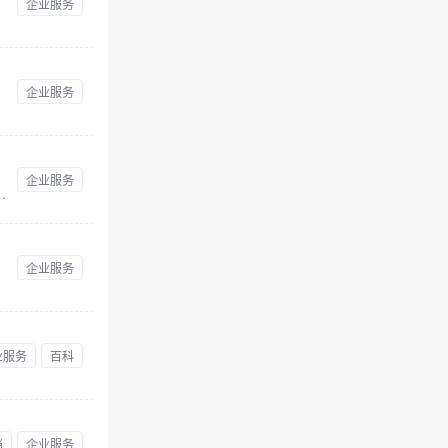
企业服务
企业服务
企业服务
范围规范表述条目，以及相关联的行政许可事项、政策法规、主管部门等内容。
企业服务
提供优质的开票体验.
业服务
百科
档
企业服务