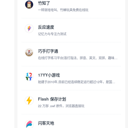
竹知了
一转就哇哇叫、竹蝉玩具免费在线玩
反应速度
记忆力与专注力测试
巧手打字通
在线打字练习平台|盲打指法、拼音、英文、双拼、趣味打字游戏
17YY小游戏
始建于2010年,目前已经连续稳定运行超过12年，是国内专业的休闲游戏站点之一，网站作为全球小游戏资源分享平台，强调经典，不断为用户呈现免费、经典、好玩的休闲游戏。
Flash 保存计划
22 万部 .swf 原件，浏览器直接玩
闪客天地