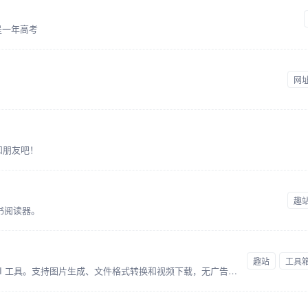
是一年高考
网
事和朋友吧！
趣
书阅读器。
趣站
工具
一站式在线工具合集，内置多种强大 AI 工具。支持图片生成、文件格式转换和视频下载，无广告，无需登录，打开即用。