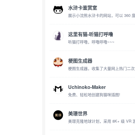
水浒卡鉴赏室
展示小浣熊水浒卡的网站，可以 360 
这里有猫-听猫打呼噜
听猫打呼噜，呼噜呼噜~~~
梗图生成器
梗图生成器，收集了大量网上热门二次
Uchinoko-Maker
免费、轻松地创建狗猫咪插图!
美璟世界
美璟克隆地球计划，采用 8K+ 级 VR