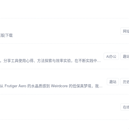
网
版|下载
AI办公
趣
记录一个普通人在AI时代的学习与成长，分享工具使用心得、方法探索与效率实验，在不断实践中寻找属于自己的生产力路径。
趣站
历
致力于数字美学的挖掘、存档与重构。从 Frutiger Aero 的水晶质感到 Weirdcore 的低保真梦境，我们记录互联网时代的视觉变迁。
在