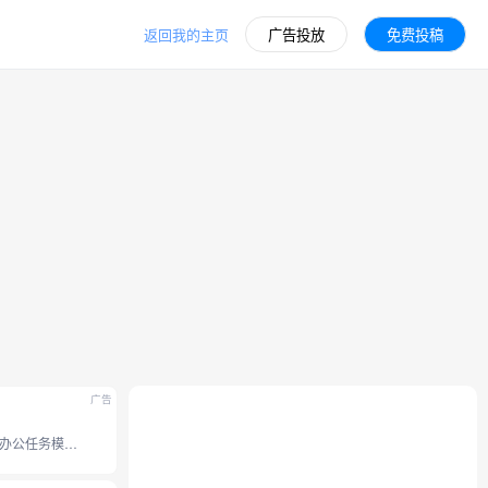
返回我的主页
广告投放
免费投稿
广告
豆包全新办公任务模式，接入豆包 2.1 系列模型。支持操作本地电脑、使用浏览器、 调用 Skills 技能和定时任务等能力， 内置 office 办公套件，并支持专业图片视频设计、和生成分享应用网站。工作效率无限提升。