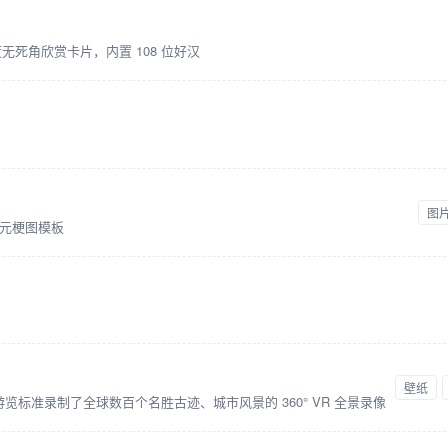
度无死角欣赏卡片，内置 108 位好汉
图
元梗图模板
壁纸
 游览标准录制了全球数百个名胜古迹、城市风景的 360° VR 全景录像