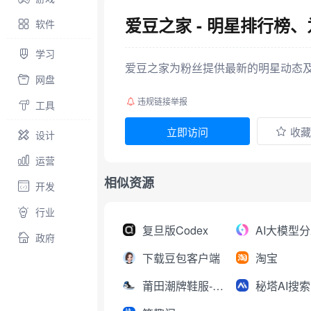
爱豆之家 - 明星排行榜
软件
学习
爱豆之家为粉丝提供最新的明星动态及
网盘
违规链接举报
工具
立即访问
收藏
设计
运营
相似资源
开发
行业
复旦版Codex
政府
下载豆包客户端
淘宝
莆田潮牌鞋服-工厂直销
秘塔AI搜索