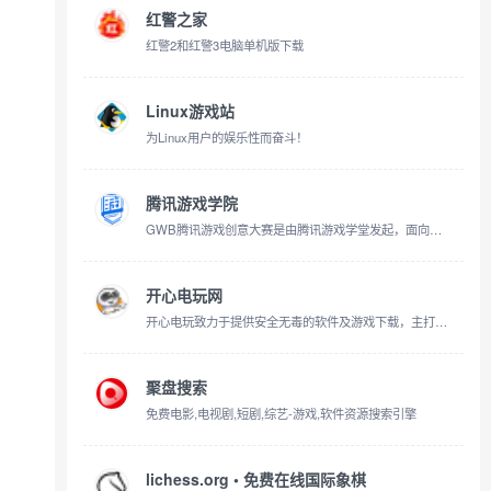
红警之家
红警2和红警3电脑单机版下载
Linux游戏站
为Linux用户的娱乐性而奋斗！
腾讯游戏学院
GWB腾讯游戏创意大赛是由腾讯游戏学堂发起，面向全球游戏开发者的年度赛事，旨在搭建一个开放的游戏创意合作平台。期望连接全球的优秀创意，汇集国内外知名专家为其打磨品质，助力优质游戏腾飞，助推行业良性发展，向全球宣传创意游戏的价值。
开心电玩网
开心电玩致力于提供安全无毒的软件及游戏下载，主打热门手机网游、单机手游以及各类手机app下载，同时支持电脑软件和电脑单机游戏的下载，下载快速、安全可靠。
聚盘搜索
免费电影,电视剧,短剧,综艺-游戏,软件资源搜索引擎
lichess.org • 免费在线国际象棋