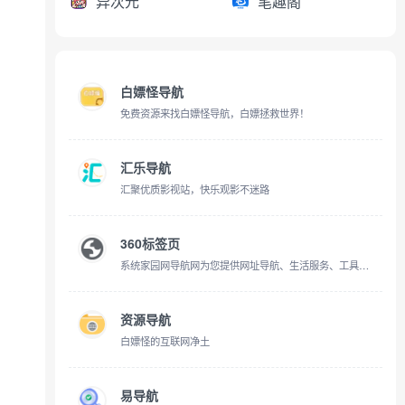
异次元
笔趣阁
白嫖怪导航
免费资源来找白嫖怪导航，白嫖拯救世界！
汇乐导航
汇聚优质影视站，快乐观影不迷路
360标签页
系统家园网导航网为您提供网址导航、生活服务、工具查询、实时新闻、娱乐休闲、电脑网络、财经证券、体育运动、教育教学、网上购物、行业网站、地方网站等多种类别一站式上网导航服务。“系统家园网导航网”力求打造最好的个性化微门户导航平台，实现网站导航自主化、个性化、系统化，让更多的网友能够体验到上网的方便与快捷，为广大用户提供更完善，更强大的互联网应用与服务！
资源导航
白嫖怪的互联网净土
易导航