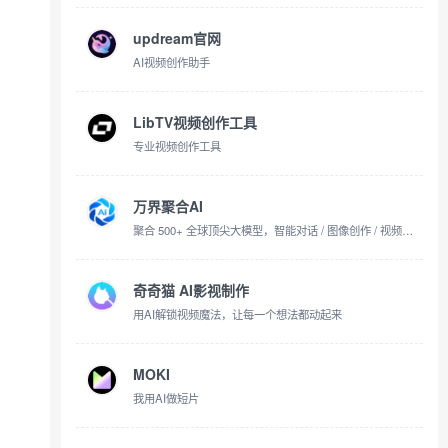
updream官网
AI视频创作助手
LibTV视频创作工具
专业视频创作工具
万界聚合AI
聚合 500+ 全球顶尖大模型，智能对话 / 图像创作 / 视频生成 / AI 智能体，一个平台，释放无限可能
奇奇猫 AI影视制作
用AI解锁视频魔法，让每一个想法都动起来
MOKI
我用AI做短片