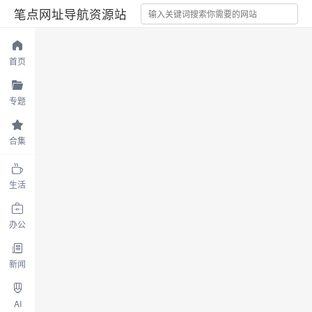
笔点网址导航资源站
首页
专题
合集
生活
办公
新闻
AI