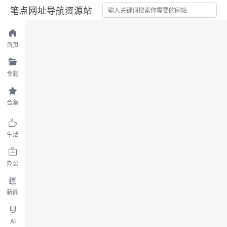
笔点网址导航资源站
首页
专题
合集
生活
办公
新闻
AI