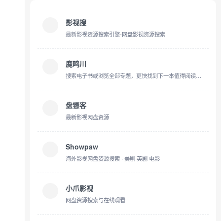
影视搜
最新影视资源搜索引擎-网盘影视资源搜索
鹿鸣川
搜索电子书或浏览全部专题，更快找到下一本值得阅读的电子书。
盘镖客
最新影视网盘资源
Showpaw
海外影视网盘资源搜索 · 美剧 英剧 电影
小爪影视
网盘资源搜索与在线观看