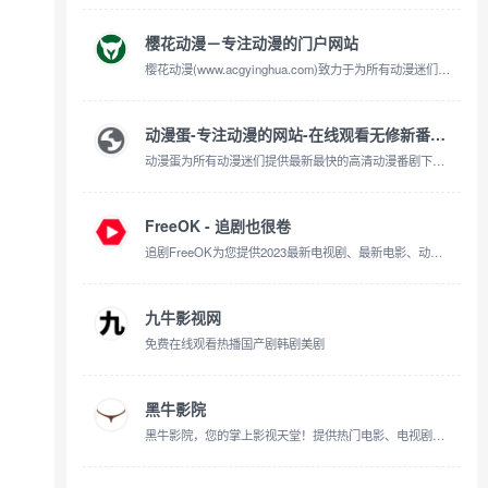
樱花动漫－专注动漫的门户网站
樱花动漫(www.acgyinghua.com)致力于为所有动漫迷们免费提供最新最快的高清动画下载资源,更新及时的专业在线樱花动漫站
动漫蛋-专注动漫的网站-在线观看无修新番动漫
动漫蛋为所有动漫迷们提供最新最快的高清动漫番剧下载及**动漫资源、高速播放、更新及时的专业在线动漫网站。
FreeOK - 追剧也很卷
追剧FreeOK为您提供2023最新电视剧、最新电影、动漫番剧、学习课程，蓝光视频免费在线观看服务，无广告不卡，每天第一时间更新！
九牛影视网
免费在线观看热播国产剧韩剧美剧
黑牛影院
黑牛影院，您的掌上影视天堂！提供热门电影、电视剧、综艺、动漫等全方位内容，高清流畅，免费观看。随时随地畅享最新影视资讯与精彩视听体验！