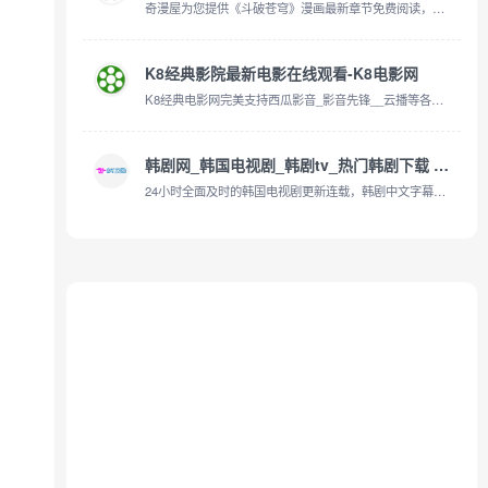
奇漫屋为您提供《斗破苍穹》漫画最新章节免费阅读，页面清爽简洁，让阅读成为一种享受。剧情介绍：天才少年萧炎在创造了家族空前绝后的修炼纪录后突然成了
K8经典影院最新电影在线观看-K8电影网
K8经典电影网完美支持西瓜影音_影音先锋__云播等各种主流媒体在线播放,有什么好看的电影都可在线播放,引领不用下载播放器的电影网时代!
韩剧网_韩国电视剧_韩剧tv_热门韩剧下载 - 韩饭网
24小时全面及时的韩国电视剧更新连载，韩剧中文字幕版翻译，百度云在线观看，韩剧下载，韩剧排行榜，韩剧推荐，最全热门韩剧尽在韩饭韩剧网。