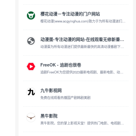
樱花动漫－专注动漫的门户网站
樱花动漫(www.acgyinghua.com)致力于为所有动漫迷们免费提供最新最快的高清动画下载资源,更新及时的专业在线樱花动漫站
动漫蛋-专注动漫的网站-在线观看无修新番动漫
动漫蛋为所有动漫迷们提供最新最快的高清动漫番剧下载及**动漫资源、高速播放、更新及时的专业在线动漫网站。
FreeOK - 追剧也很卷
追剧FreeOK为您提供2023最新电视剧、最新电影、动漫番剧、学习课程，蓝光视频免费在线观看服务，无广告不卡，每天第一时间更新！
九牛影视网
免费在线观看热播国产剧韩剧美剧
黑牛影院
黑牛影院，您的掌上影视天堂！提供热门电影、电视剧、综艺、动漫等全方位内容，高清流畅，免费观看。随时随地畅享最新影视资讯与精彩视听体验！