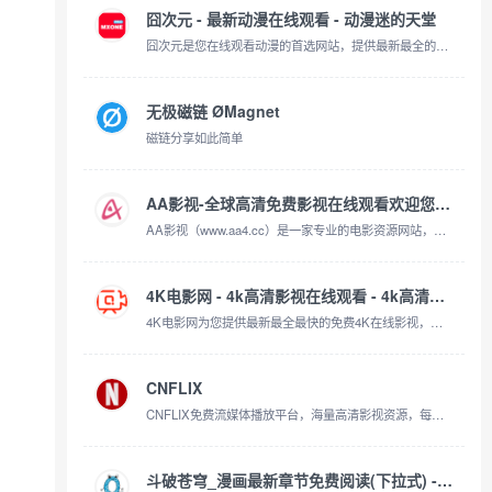
囧次元 - 最新动漫在线观看 - 动漫迷的天堂
囧次元是您在线观看动漫的首选网站，提供最新最全的动漫资源，包括新番动漫、动漫推荐、动漫排行榜等，是动漫迷的天堂。
无极磁链 ØMagnet
磁链分享如此简单
AA影视-全球高清免费影视在线观看欢迎您AA4.CC
AA影视（www.aa4.cc）是一家专业的电影资源网站，我们致力于为用户提供高质量的电影资源在线观看服务。我们拥有丰富的电影资源库，包括最新上映的电影、热门电视剧、经典老片等，所有影片均支持高清播放。A
4K电影网 - 4k高清影视在线观看 - 4k高清视频下载网站 - 百度网盘4K
4K电影网为您提供最新最全最快的免费4K在线影视，高清片源，无需下载任何播放器即可免费在线观看~4K电影影视网,4K高清电影网每天搜集互联网最新4K电影影视和电视剧影视,为广大用户免费4k电影资源,提供无广告
CNFLIX
CNFLIX免费流媒体播放平台，海量高清影视资源，每日更新，永久免费在线观看。
斗破苍穹_漫画最新章节免费阅读(下拉式) - 奇漫屋