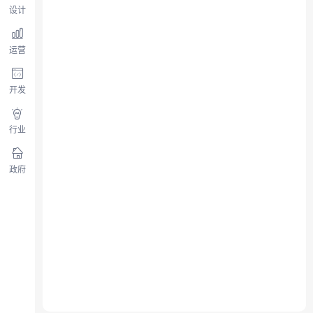
设计
运营
开发
行业
政府