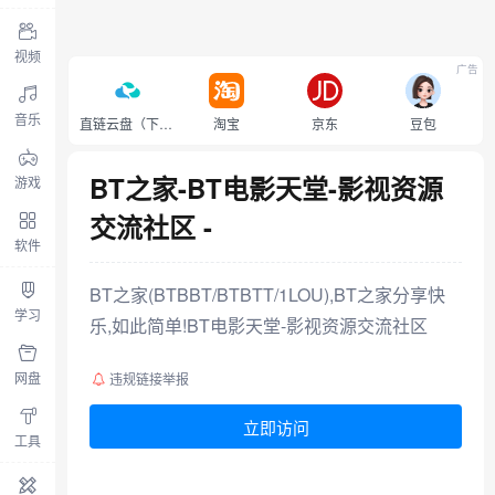
视频
广告
音乐
直链云盘（下载不限速）
淘宝
京东
豆包
BT之家-BT电影天堂-影视资源
游戏
交流社区 -
软件
BT之家(BTBBT/BTBTT/1LOU),BT之家分享快
学习
乐,如此简单!BT电影天堂-影视资源交流社区
网盘
违规链接举报
立即访问
工具