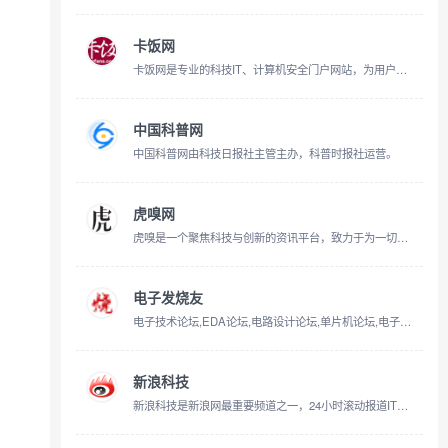
卡饭网
卡饭网是专业的科技IT、计算机安全门户网站，为用户提供实时的科技资讯、计算机安全新闻，旗下卡饭论坛是国内知名的计算机安全论坛。
中国科普网
中国科普网由科技日报社主管主办，科普时报社运营。
虎嗅网
虎嗅是一个聚焦科技与创新的资讯平台，致力于为一切热爱思考与发现的用户，提供有效率的信息服务。内容包含前沿科技、汽车、消费、商业、医疗、健康、社会文化、金融财经、出海、国际热点、游戏、娱乐、3C数码、书影音等
电子发烧友
电子技术论坛,EDA论坛,电路设计论坛,单片机论坛,电子行业分析,电子发烧友,工程师乐园,嵌入式系统,labview论坛,半导体技术天地为电子工程师提供最新技术资料与应用设计方案,是业内最受欢迎的电子发烧友电子工程师互动交流平台之一.并特为电子工程师举办免费电子发烧友技术讲座,成为电子工程师的乐园.
新浪科技
新浪科技是新浪网最重要频道之一，24小时滚动报道IT业界、电信、互联网、科学探索资讯，及时准确传递有价值内容。新潮手机、数码产品上手体验，带你玩转科技世界。