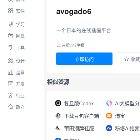
avogado6
软件
学习
一个日本的在线插画平台
网盘
违规链接举报
工具
立即访问
收藏
设计
运营
相似资源
开发
行业
复旦版Codex
政府
下载豆包客户端
淘宝
莆田潮牌鞋服-工厂直销
秘塔AI搜索