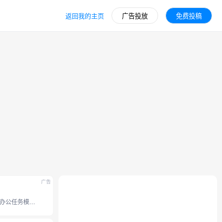
返回我的主页
广告投放
免费投稿
广告
豆包全新办公任务模式，接入豆包 2.1 系列模型。支持操作本地电脑、使用浏览器、 调用 Skills 技能和定时任务等能力， 内置 office 办公套件，并支持专业图片视频设计、和生成分享应用网站。工作效率无限提升。