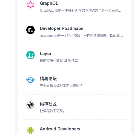
GraphQL
GraphQL 既是一种用于 API 的查询语言也是一个满足你数据查询的运行时。 GraphQL 对你的 API 中的数据提供了一套易于理解的完整描述，使得客户端能够准确地获得它需要的数据，而且没有任何冗余，也让 API 更容易地随着时间推移而演进，还能用于构建强大的开发者工具。
Developer Roadmaps
roadmap.sh是一个社区项目，旨在创建路线图、指南和其他教育内容，以帮助引导开发者选择学习路径并指导他们的学习。
Layui
极简模块化前端 UI 组件库
精易论坛
专业易语言编程学习交流论坛
码神社区
让编程触手可及。
Android Developers