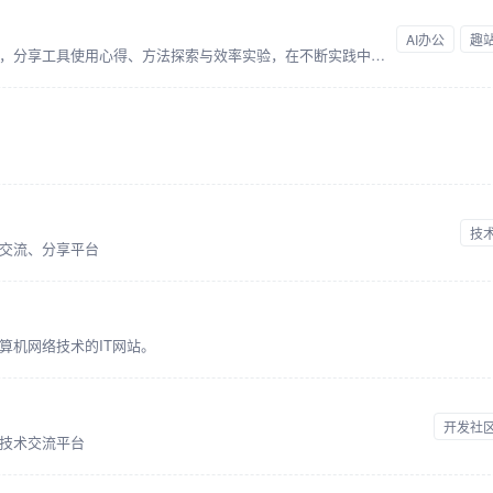
AI办公
趣
记录一个普通人在AI时代的学习与成长，分享工具使用心得、方法探索与效率实验，在不断实践中寻找属于自己的生产力路径。
技
交流、分享平台
算机网络技术的IT网站。
开发社
站技术交流平台