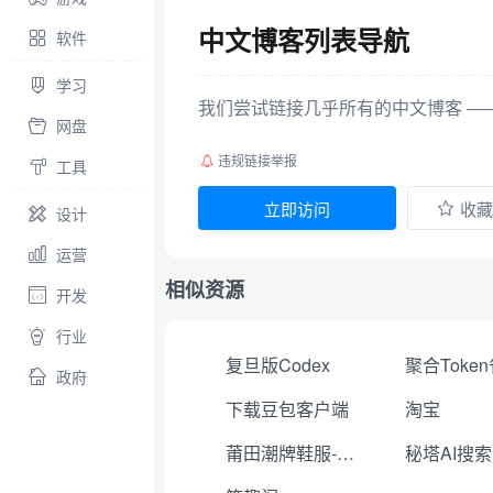
中文博客列表导航
软件
学习
我们尝试链接几乎所有的中文博客 ——
网盘
违规链接举报
工具
立即访问
收藏
设计
运营
相似资源
开发
行业
复旦版Codex
政府
下载豆包客户端
淘宝
莆田潮牌鞋服-工厂直销
秘塔AI搜索