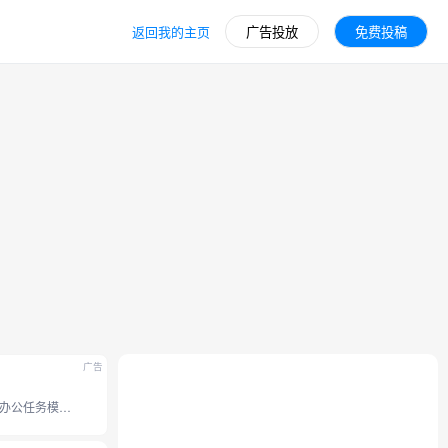
返回我的主页
广告投放
免费投稿
广告
豆包全新办公任务模式，接入豆包 2.1 系列模型。支持操作本地电脑、使用浏览器、 调用 Skills 技能和定时任务等能力， 内置 office 办公套件，并支持专业图片视频设计、和生成分享应用网站。工作效率无限提升。