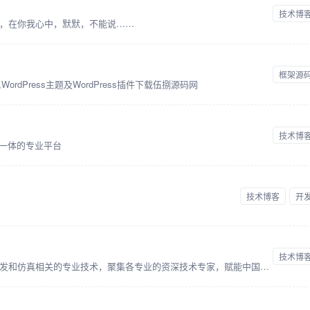
技术博
，在你我心中，默默，不能说……
框架源
ordPress主题及WordPress插件下载伍捌源码网
技术博
于一体的专业平台
技术博客
开
技术博
技术邻专注于制造工程领域，尤其是研发和仿真相关的专业技术，聚集各专业的资深技术专家，赋能中国制造企业的研发创新，和先进技术的学习应用。