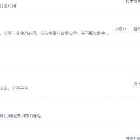
技术博
打败时间！
AI办公
趣
记录一个普通人在AI时代的学习与成长，分享工具使用心得、方法探索与效率实验，在不断实践中寻找属于自己的生产力路径。
技
交流、分享平台
算机网络技术的IT网站。
开发社