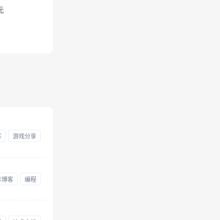
元
客
游戏分享
术博客
编程