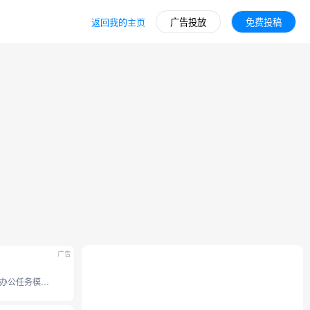
返回我的主页
广告投放
免费投稿
广告
豆包全新办公任务模式，接入豆包 2.1 系列模型。支持操作本地电脑、使用浏览器、 调用 Skills 技能和定时任务等能力， 内置 office 办公套件，并支持专业图片视频设计、和生成分享应用网站。工作效率无限提升。