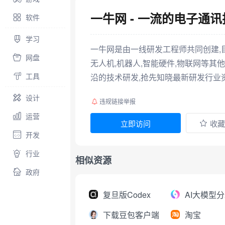
一牛网 - 一流的电子通
软件
学习
一牛网是由一线研发工程师共同创建,目前
网盘
无人机,机器人,智能硬件,物联网等其
工具
沿的技术研发,抢先知晓最新研发行业资
设计
违规链接举报
运营
立即访问
收藏
开发
行业
相似资源
政府
复旦版Codex
下载豆包客户端
淘宝