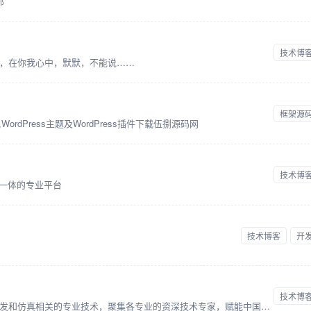
部
技术博
，在你我心中，默默，不能说……
框架源
ordPress主题及WordPress插件下载伍捌源码网
技术博
于一体的专业平台
技术博客
开
技术博
技术邻专注于制造工程领域，尤其是研发和仿真相关的专业技术，聚集各专业的资深技术专家，赋能中国制造企业的研发创新，和先进技术的学习应用。