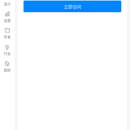
设计
立即访问
运营
开发
行业
政府