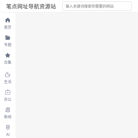
笔点网址导航资源站
首页
专题
合集
生活
办公
新闻
AI