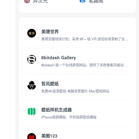
异次元
笔趣阁
美璟世界
美璟克隆地球计划，采用 8K+ 级 VR 游览标准录制了全球数百个名胜古迹、城市风景的 360° VR 全景录像
8bitdash Gallery
8bitdash 是一个在线屏保网站，提供了多款像素风格动态壁纸
哲风壁纸
免费4K高清壁纸-电脑背景图片-Mac壁纸网站
壁纸样机生成器
iPhone锁屏模板、手机锁屏壁纸模板
美图123