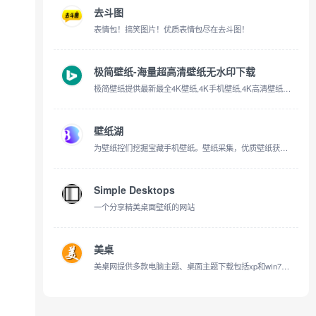
去斗图
表情包！搞笑图片！优质表情包尽在去斗图！
极简壁纸-海量超高清壁纸无水印下载
极简壁纸提供最新最全4K壁纸,4K手机壁纸,4K高清壁纸,1080P,2K,4K,5K,8K壁纸,高清图片素材,包含自然、必应、游戏、动漫、动画、系统、影视、汽车、动物、人物、城市、极简、植物、运动、体育、平板等精选高清4K壁
壁纸湖
为壁纸控们挖掘宝藏手机壁纸。壁纸采集，优质壁纸获取，时刻follow最新的手机壁纸。壁纸湖唯一官网，没有APP
Simple Desktops
一个分享精美桌面壁纸的网站
美桌
美桌网提供多款电脑主题、桌面主题下载包括xp和win7电脑主题，还有电脑桌面壁纸都是高清桌面壁纸，是美化您的电脑下载电脑桌面主题和电脑桌面壁纸的最佳网站