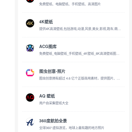
免费壁纸、电脑壁纸、手机壁纸、高清图片
4K壁纸
提供4K高清壁纸,包括游戏,动漫,风景,美女,影视,跑车,萌物,美食等
ACG图库
免费壁纸_电脑壁纸_手机壁纸_4K壁纸_8K高清壁纸图片免费下载 -【ACG图库官网】
图虫创意-照片
图虫创意拥有超过 4.6 亿个正版商用素材，提供图片、视频、音频等素材在线下载。官方授权证明，购买一次可永久使用。创意素材内容涵盖人物、动物、风景、美食、旅游、建筑、时尚等类别，适用于设计、广告、新媒体等素材运用场景。
AQ 壁纸
用户自采集壁纸大全
360度航拍全景
全球360°虚拟游览，地球上最有趣的地方照片