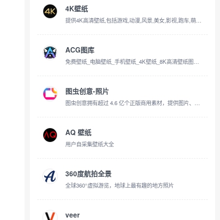
4K壁纸
提供4K高清壁纸,包括游戏,动漫,风景,美女,影视,跑车,萌物,美食等
ACG图库
免费壁纸_电脑壁纸_手机壁纸_4K壁纸_8K高清壁纸图片免费下载 -【ACG图库官网】
图虫创意-照片
图虫创意拥有超过 4.6 亿个正版商用素材，提供图片、视频、音频等素材在线下载。官方授权证明，购买一次可永久使用。创意素材内容涵盖人物、动物、风景、美食、旅游、建筑、时尚等类别，适用于设计、广告、新媒体等素材运用场景。
AQ 壁纸
用户自采集壁纸大全
360度航拍全景
全球360°虚拟游览，地球上最有趣的地方照片
veer