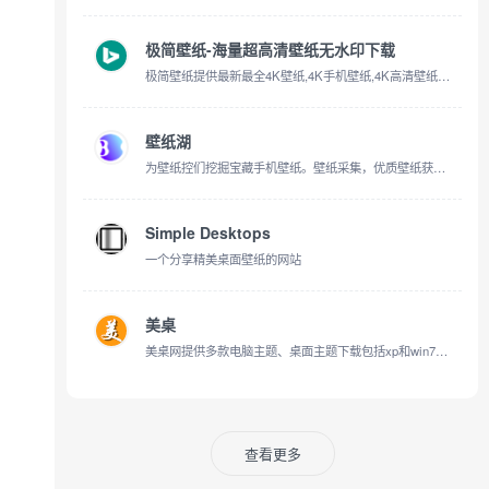
极简壁纸-海量超高清壁纸无水印下载
极简壁纸提供最新最全4K壁纸,4K手机壁纸,4K高清壁纸,1080P,2K,4K,5K,8K壁纸,高清图片素材,包含自然、必应、游戏、动漫、动画、系统、影视、汽车、动物、人物、城市、极简、植物、运动、体育、平板等精选高清4K壁
壁纸湖
为壁纸控们挖掘宝藏手机壁纸。壁纸采集，优质壁纸获取，时刻follow最新的手机壁纸。壁纸湖唯一官网，没有APP
Simple Desktops
一个分享精美桌面壁纸的网站
美桌
美桌网提供多款电脑主题、桌面主题下载包括xp和win7电脑主题，还有电脑桌面壁纸都是高清桌面壁纸，是美化您的电脑下载电脑桌面主题和电脑桌面壁纸的最佳网站
查看更多