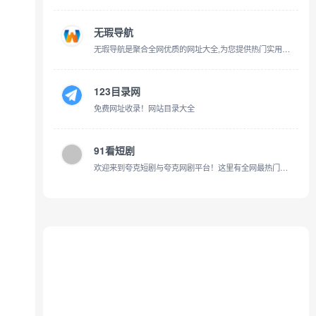
无瑕导航
无瑕导航是聚合全网优质的网址大全,为您提供热门实用工具,在线电影免费观看,动漫大全,在线小游戏,免费音乐下载,免费小说网,绿色软件等资源网站。非常全面的网址导航。
123目录网
免费网址收录！网站目录大全
91看短剧
欢迎来到夸克短剧与夸克网剧平台！这里有全网最热门的短剧和网剧资源，支持一键搜剧功能，轻松找到您想看的精彩内容。无论是当下热门短剧还是爆款网剧，我们都能满足您的追剧需求，快来体验吧！