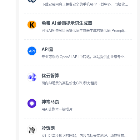
下载安装网真正免费安全的手机APP下载中心，电脑软件下载站，海量好用的安卓APP、好玩的手游等你来免费下载安装体验！更有破解版手游、APP下载排行榜、手游排行榜等你来发现。
免费 AI 绘画提示词生成器
可我AI免费AI绘画提示词生成器生成的提示词(Prompt)或AI绘画提示词库，可用于本站免费AI图片在线生成作图，也可用于 Midjourney、Stable Diffusion、DALL-E、ComfyUI 等AI绘画软件关键词。
API易
专业可靠的 OpenAI API 中转站，本站提供企业级专业稳定的 GPT-4o/4/Claude 3.5等全模型接口的分发服务，接入简单、快速上手；性价比高，消费透明，绝不封号，无忧使用
优云智算
面向AI场景的高性价比GPU算力租用
神笔马良
用AI让剧本一键成片
冷饭网
专门分享冷知识的网站，内容包括天文地理、动物植物、生活百科、历史文化、图片视频等丰富的内容。带你发现冷知识，增长见识。