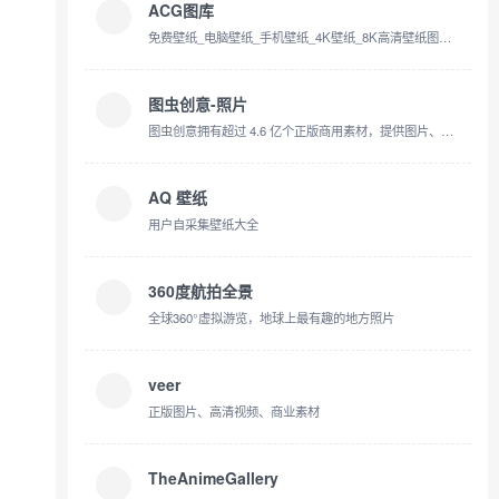
ACG图库
免费壁纸_电脑壁纸_手机壁纸_4K壁纸_8K高清壁纸图片免费下载 -【ACG图库官网】
图虫创意-照片
图虫创意拥有超过 4.6 亿个正版商用素材，提供图片、视频、音频等素材在线下载。官方授权证明，购买一次可永久使用。创意素材内容涵盖人物、动物、风景、美食、旅游、建筑、时尚等类别，适用于设计、广告、新媒体等素材运用场景。
AQ 壁纸
用户自采集壁纸大全
360度航拍全景
全球360°虚拟游览，地球上最有趣的地方照片
veer
正版图片、高清视频、商业素材
TheAnimeGallery