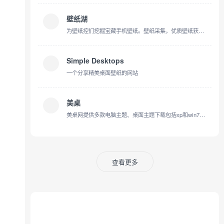
壁纸湖
为壁纸控们挖掘宝藏手机壁纸。壁纸采集，优质壁纸获取，时刻follow最新的手机壁纸。壁纸湖唯一官网，没有APP
Simple Desktops
一个分享精美桌面壁纸的网站
美桌
美桌网提供多款电脑主题、桌面主题下载包括xp和win7电脑主题，还有电脑桌面壁纸都是高清桌面壁纸，是美化您的电脑下载电脑桌面主题和电脑桌面壁纸的最佳网站
查看更多