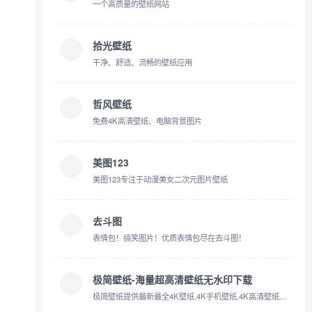
一个高质量的壁纸网站
拾光壁纸
干净、舒适、流畅的壁纸应用
哲风壁纸
免费4K高清壁纸、电脑背景图片
美图123
美图123专注于动漫美女二次元图片壁纸
去斗图
表情包！搞笑图片！优质表情包尽在去斗图！
极简壁纸-海量超高清壁纸无水印下载
极简壁纸提供最新最全4K壁纸,4K手机壁纸,4K高清壁纸,1080P,2K,4K,5K,8K壁纸,高清图片素材,包含自然、必应、游戏、动漫、动画、系统、影视、汽车、动物、人物、城市、极简、植物、运动、体育、平板等精选高清4K壁