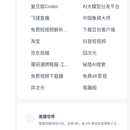
复旦版Codex
AI大模型分发平台
飞球直播
中国象棋大师
免费短视频解析下载
下载豆包客户端
淘宝
抖音短视频
京东商城
囧次元
莆田潮牌鞋服-工厂直销
秘塔AI搜索
免费视频下载器
免费4K影视
异次元
笔趣阁
美璟世界
美璟克隆地球计划，采用 8K+ 级 VR 游览标准录制了全球数百个名胜古迹、城市风景的 360° VR 全景录像