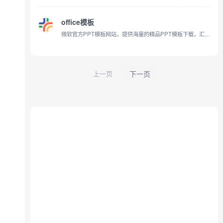
office模板
微软官方PPT模板网站，提供海量的精品PPT模板下载，汇集工作总结/述职报告/学术答辩/营销策划/岗位竞聘等多样化模板，随拿随用
上一页
下一页