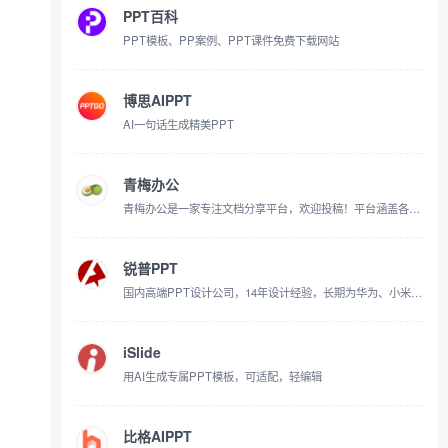
PPT百科
PPT模板、PP案例、PPT课件免费下载网站
博思AIPPT
AI一句话生成精美PPT
青梅办公
青梅办公是一家专注文档分享平台，欢迎投稿！平台涵盖各行业合同书样本电子版、简历模板、合作协议、可视化图表、教育题库、自考论文范本、申请书、主持词、开题报告、读后感、职业规划、PPT模板等文档在线分享等服务。秉承求实求新、至真至诚的理念，致力于为客户提供尽善尽美的服务。
锐普PPT
国内高端PPT设计公司，14年设计经验，长期为华为、小米、阿里等2300+家企业提供PPT定制设计服务，30+人专业设计团队，不论您是商务演讲、产品发布、竞聘演说、招商推介、还是政府汇报，我们都可以提供专业的PPT设计服务。
iSlide
用AI生成专属PPT模板，可适配，轻编辑
比格AIPPT