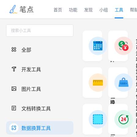
首页
功能
发现
小组
工具
帮
日
期
全部
推
算
开发工具
推算N天之后
长
度
图片工具
单
位
换
文档转换工具
算
面
支持国际长度
积
单
数据换算工具
位