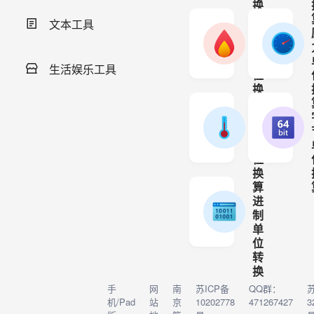
换
算
文本工具
功
支持公制、市
率
单
生活娱乐工具
位
换
算
温
支持转换瓦、
度
单
位
换
算
进
支持摄氏度、
制
单
位
转
换
手
网
南
苏ICP备
QQ群：
支持二进制、1
机/Pad
站
京
10202778
471267427
3