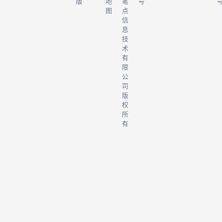
版
地
笔
号
图
点
信
息
技
术
有
限
公
司
版
权
所
有