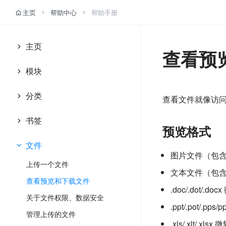
主页
帮助中心
帮助手册
主页
查看预
主页是什么？
模块
如何新创建一个主页？
模块是什么？
分类
编辑、修改主页信息
查看文件就像访
隐藏、显示我的常用网址模块
分类是什么？
删除一个主页
书签
添加新的模块
预览格式
添加一个分类
恢复已删除的主页
书签是什么？
编辑、修改模块的信息
文件
编辑、修改分类信息
分享我的主页给其他好友
图片文件（包含p
添加【链接】类型书签
模块列表排序
上传一个文件
对分类列表进行排序
关注其他好友分享的主页
文本文件（包含t
添加【文章】型书签
设置模块分类、书签布局方式
查看预览和下载文件
删除、恢复分类
在列表中置顶主页
.doc/.dot/.d
添加【便签】型书签
删除、恢复模块
关于文件权限、数据安全
分享分类给好友
在新页面打开主页
添加子书签
.ppt/.pot/.p
管理上传的文件
查看我公开的分类
给书签添加备注
.xls/.xlt/.xl