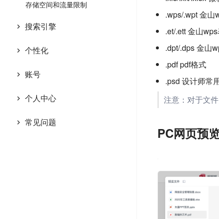
存储空间和流量限制
查看我关注的分类
给书签添加星标
.wps/.wpt 
如何在新窗口打开一个分类？
搜索引擎
给书签文字标记高亮
.et/.ett 金
如何使用搜索引擎？
设置书签的私密性
.dpt/.dps 
个性化
自定义添加搜索引擎
编辑、修改书签信息
.pdf pdf格式
切换主页布局风格
账号
对自定义搜索引擎列表排序
删除一个书签
.psd 设计师常
显示、隐藏我的常用网址模块
更换用户头像
删除列表中的搜索引擎
从回收站恢复已删除书签
个人中心
注意：对于文件
记住、不记住上次访问的模块
修改用户昵称
关闭搜索历史记录功能
书签列表排序
导入浏览器书签到笔点主页
设置在新窗口或当前窗口打开书签
常见问题
修改、绑定邮箱账号
复制、移动书签到其它分类
PC网页预
从笔点导出、备份你的书签
设置全局字体大小
如何从浏览器中导出书签？
绑定第三方登录账号
批量删除、移动复制书签
设置主页页面宽度
注册笔点新账号
显示、隐藏侧边小工具栏模块
登录笔点网站
设置显示、隐藏锚链接面板
忘记密码，如何找回密码？
切换日间、页面主题
更换主页背景皮肤