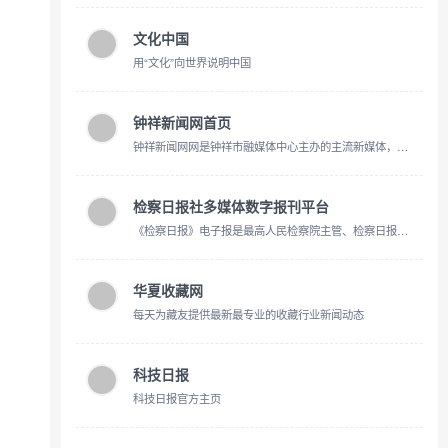
文化中国
用“文化”向世界说明中国
钟祥新闻网首页
钟祥新闻网网是钟祥市融媒体中心主办的主流新媒体，拥有钟祥电视台视听节目独家网络版权。是钟祥第一视听门户，是钟祥对外宣传的窗口，也是外界了解钟祥的最佳平台。钟祥新闻网网立足钟祥，整合资源，
检察日报社多媒体数字报刊平台
《检察日报》电子报是最高人民检察院主管、检察日报社主办的中央新闻网站，是经国家网信办审批的中央互联网信息服务单位。立足检察，宣传法治，及时报道社会主义法制建设的最新动态、热点和难点问题，高扬反腐倡廉的旗帜。
华夏收藏网
每天为藏友提供最新最专业的收藏行业新闻动态
科技日报
科技日报官方主页