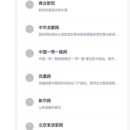
商业新知
新知创造商业新价值
中华龙都网
国务院新闻办公室批准的具有新闻登载资质的重点新闻网站
中国一带一路网
中国一带一路网是推进“一带一路”建设官方网站，是共建“一带一路”倡议重要政策最权威的解读平台、重要即时信息最准确的发布平台、企业经贸流通的便利服务平台、沿线人文交流和旅游合作的重要展示平台。
凤凰网
凤凰网是中国领先的综合门户网站，提供含文图音视频的全方位综合新闻资讯、深度访谈、观点评论、财经产品、互动应用、分享社区等服务，同时与凤凰无线、凤凰宽频形成三屏联动，为全球主流华人提供互联网、无线通信、电视网三网融合无缝衔接的新媒体优质体验。
新华网
让新闻离你更近
北京宣讲家网