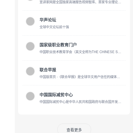
宣讲家网是全国独家高端报告视频智库、首家专业理论网站，传播马克思主义中国化的创新理论，辅导受众学习科学理论，学习贯彻党的理论和路线方针政策。以思想性、政治性、理论性、文献性为主要内容，是全国党委中心组和党委讲师团网上学习、交流的平台，是广大网友提高思想理论素养、增强人文知识底蕴，掌握时事政策的网上课堂。
华声论坛
全球中文论坛前十强
国家级职业教育门户
中国职业技术教育学会（英文全称为THE CHINESE SOCIETY FOR TECHNICAL AND VOCATIONAL EDUCATION，缩写为CSTVE）成立于1990年12月，是由从事职业技术教育相关工作的企事业单位、社会组织和个人自愿结成的全国性、学术性、非营
联合早报
中国版首页 -《联合早报》是全球华文用户信任的媒体，每天即时为你提供新加坡、中国、亚洲与全球新闻与评论。掌握全球趋势，尽在联合早报网。
中国国际减贫中心
中国国际减贫中心是中华人民共和国政府与联合国开发计划署等国际组织共同发起、资助并组建的，以创新扶贫理论、促进政策转换、增强国际互动、推动南南合作为宗旨的国际机构。
查看更多