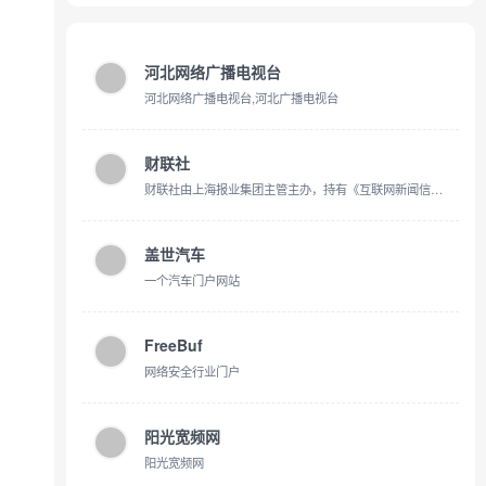
河北网络广播电视台
河北网络广播电视台,河北广播电视台
财联社
财联社由上海报业集团主管主办，持有《互联网新闻信息服务许可证》的主流财经新闻集团和财经通讯社，涵盖A股24小时电报、股市、金融、行情看盘、科创板等证券资讯，以“准确、快速、权威、专业”为新闻准则，致力于为投资者提供“媒体+资讯+数据+服务+交易”五位于一体的全方位金融服务。
盖世汽车
一个汽车门户网站
FreeBuf
网络安全行业门户
阳光宽频网
阳光宽频网