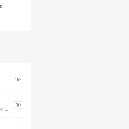
元
门户
门户
财联社由上海报业集团主管主办，持有《互联网新闻信息服务许可证》的主流财经新闻集团和财经通讯社，涵盖A股24小时电报、股市、金融、行情看盘、科创板等证券资讯，以“准确、快速、权威、专业”为新闻准则，致力于为投资者提供“媒体+资讯+数据+服务+交易”五位于一体的全方位金融服务。