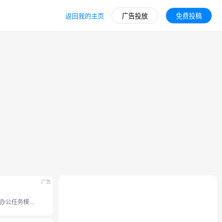
返回我的主页
广告投放
免费投稿
广告
豆包全新办公任务模式，接入豆包 2.1 系列模型。支持操作本地电脑、使用浏览器、 调用 Skills 技能和定时任务等能力， 内置 office 办公套件，并支持专业图片视频设计、和生成分享应用网站。工作效率无限提升。