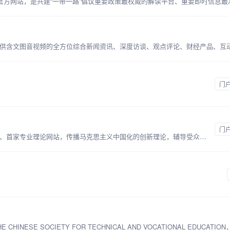
门
门
宣讲家网是全国独家高端报告视频智库、首家专业理论网站，传播马克思主义中国化的创新理论，辅导受众学习科学理论，学习贯彻党的理论和路线方针政策。以思想性、政治性、理论性、文献性为主要内容，是全国党委中心组和党委讲师团网上学习、交流的平台，是广大网友提高思想理论素养、增强人文知识底蕴，掌握时事政策的网上课堂。