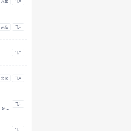
汽车
门户
运维
门户
门户
文化
门户
门户
钟祥新闻网网是钟祥市融媒体中心主办的主流新媒体，拥有钟祥电视台视听节目独家网络版权。是钟祥第一视听门户，是钟祥对外宣传的窗口，也是外界了解钟祥的最佳平台。钟祥新闻网网立足钟祥，整合资源，
门户