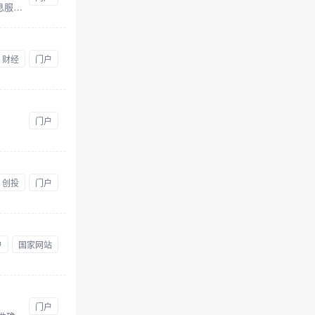
《检察日报》电子报是最高人民检察院主管、检察日报社主办的中央新闻网站，是经国家网信办审批的中央互联网信息服务单位。立足检察，宣传法治，及时报道社会主义法制建设的最新动态、热点和难点问题，高扬反腐倡廉的旗帜。
财经
门户
门户
创投
门户
户
国家网站
门户