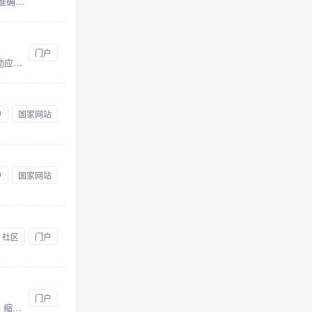
中国一带一路网是推进“一带一路”建设官方网站，是共建“一带一路”倡议重要政策最权威的解读平台、重要即时信息最准确的发布平台、企业经贸流通的便利服务平台、沿线人文交流和旅游合作的重要展示平台。
门户
凤凰网是中国领先的综合门户网站，提供含文图音视频的全方位综合新闻资讯、深度访谈、观点评论、财经产品、互动应用、分享社区等服务，同时与凤凰无线、凤凰宽频形成三屏联动，为全球主流华人提供互联网、无线通信、电视网三网融合无缝衔接的新媒体优质体验。
户
国家网站
户
国家网站
社区
门户
门户
中国职业技术教育学会（英文全称为THE CHINESE SOCIETY FOR TECHNICAL AND VOCATIONAL EDUCATION，缩写为CSTVE）成立于1990年12月，是由从事职业技术教育相关工作的企事业单位、社会组织和个人自愿结成的全国性、学术性、非营