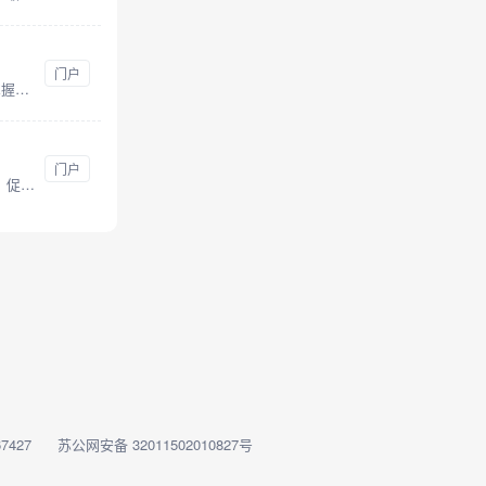
门户
中国版首页 -《联合早报》是全球华文用户信任的媒体，每天即时为你提供新加坡、中国、亚洲与全球新闻与评论。掌握全球趋势，尽在联合早报网。
门户
中国国际减贫中心是中华人民共和国政府与联合国开发计划署等国际组织共同发起、资助并组建的，以创新扶贫理论、促进政策转换、增强国际互动、推动南南合作为宗旨的国际机构。
7427
苏公网安备 32011502010827号