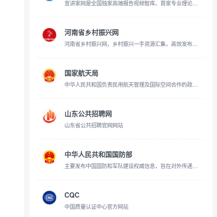
宣讲家网是全国独家高端报告视频智库、首家专业理论网站，传播马克思主义中国化的创新理论，辅导受众学习科学理论，学习贯彻党的理论和路线方针政策。以思想性、政治性、理论性、文献性为主要内容，是全国党委中心组和党委讲师团网上学习、交流的平台，是广大网友提高思想理论素养、增强人文知识底蕴，掌握时事政策的网上课堂。
河南省乡村振兴网
河南省乡村振兴网，乡村振兴一手资源汇集，高效发布振兴要闻，内容优质，原创性较高。
国家航天局
中华人民共和国负责民用航天管理及国际空间合作的政府机构
山东公共招聘网
山东省公共招聘官网网站
中华人民共和国国防部
主要发布中国国防和军队建设权威信息，旨在对外传递中国军方声音，宣传中国国防政策，加强与外军交流合作，展示中国军队良好形象，促进国防和军队现代化建设。
CQC
中国质量认证中心官方网站