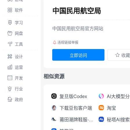
中国民用航空局
软件
学习
中国民用航空局官方网站
网盘
违规链接举报
工具
立即访问
收藏
设计
运营
相似资源
开发
行业
复旦版Codex
政府
下载豆包客户端
淘宝
莆田潮牌鞋服-工厂直销
秘塔AI搜索