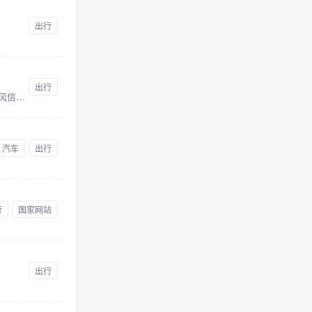
出行
出行
台风路径实时发布系统是由浙江省水利厅、浙江省水利信息管理中心主办的台风信息发布系统,系统提供最新最全的台风信息和台风路径,可及时准确地提供台风的实时信息、预报信息和历史信息,系统同时整合卫星云图、降雨等内容
汽车
出行
行
国家网站
出行