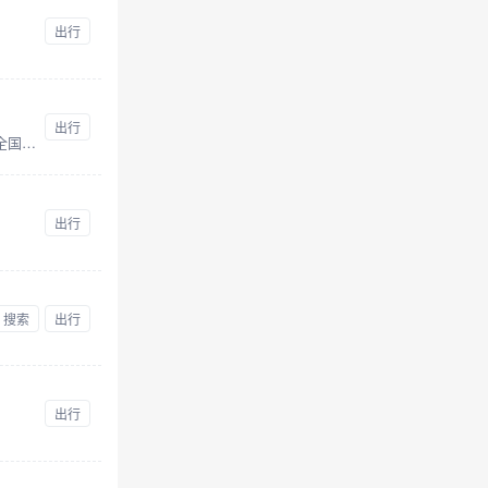
出行
出行
2345天气预报准确提供24小时、今天、明天、未来一周7天、10天、15天、30天及40天天气预报查询服务，可以查询全国3259个城区及全球四十天天气预报!并为用户提供生活指数、交通指数、旅行出游指数及各类专业天气预报资讯。
出行
搜索
出行
出行