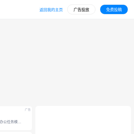
返回我的主页
广告投放
免费投稿
广告
豆包全新办公任务模式，接入豆包 2.1 系列模型。支持操作本地电脑、使用浏览器、 调用 Skills 技能和定时任务等能力， 内置 office 办公套件，并支持专业图片视频设计、和生成分享应用网站。工作效率无限提升。