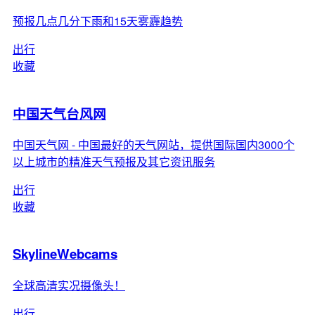
预报几点几分下雨和15天雾霾趋势
出行
收藏
中国天气台风网
中国天气网 - 中国最好的天气网站，提供国际国内3000个
以上城市的精准天气预报及其它资讯服务
出行
收藏
SkylineWebcams
全球高清实况摄像头！
出行