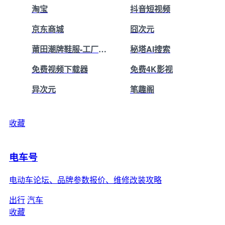
淘宝
抖音短视频
京东商城
囧次元
莆田潮牌鞋服-工厂直销
秘塔AI搜索
免费视频下载器
免费4K影视
异次元
笔趣阁
收藏
电车号
电动车论坛、品牌参数报价、维修改装攻略
出行
汽车
收藏