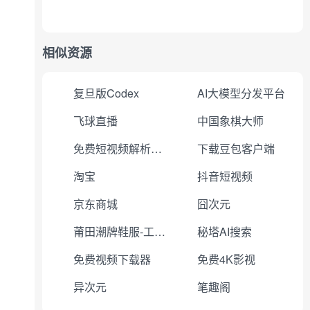
相似资源
复旦版Codex
AI大模型分发平台
飞球直播
中国象棋大师
免费短视频解析下载
下载豆包客户端
淘宝
抖音短视频
京东商城
囧次元
莆田潮牌鞋服-工厂直销
秘塔AI搜索
免费视频下载器
免费4K影视
异次元
笔趣阁