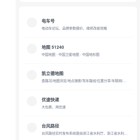
电车号
电动车论坛、品牌参数报价、维修改装攻略
地图 51240
中国地图 - 中国卫星地图 - 中国地形图
凯立德地图
查路况/地图浏览/地点搜索/驾车路线/位置分享/车联网/多屏互动
优速快递
大包裹，用优速
台风路径
台风路径实时发布系统是由浙江省水利厅、浙江省水利信息管理中心主办的台风信息发布系统,系统提供最新最全的台风信息和台风路径,可及时准确地提供台风的实时信息、预报信息和历史信息,系统同时整合卫星云图、降雨等内容