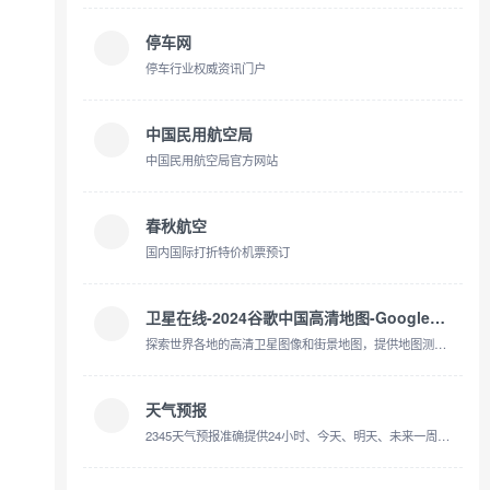
停车网
停车行业权威资讯门户
中国民用航空局
中国民用航空局官方网站
春秋航空
国内国际打折特价机票预订
卫星在线-2024谷歌中国高清地图-Google世界高清卫星地图
探索世界各地的高清卫星图像和街景地图，提供地图测量、地标分享等功能，您的在线地球探索之旅从此开始。
天气预报
2345天气预报准确提供24小时、今天、明天、未来一周7天、10天、15天、30天及40天天气预报查询服务，可以查询全国3259个城区及全球四十天天气预报!并为用户提供生活指数、交通指数、旅行出游指数及各类专业天气预报资讯。