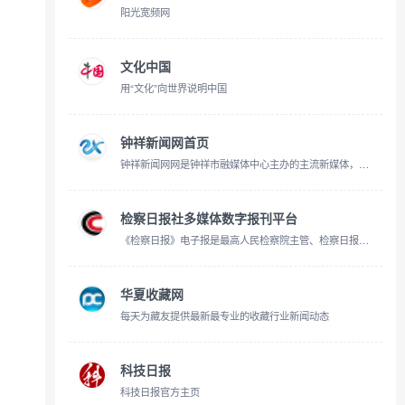
阳光宽频网
文化中国
用“文化”向世界说明中国
钟祥新闻网首页
钟祥新闻网网是钟祥市融媒体中心主办的主流新媒体，拥有钟祥电视台视听节目独家网络版权。是钟祥第一视听门户，是钟祥对外宣传的窗口，也是外界了解钟祥的最佳平台。钟祥新闻网网立足钟祥，整合资源，
检察日报社多媒体数字报刊平台
《检察日报》电子报是最高人民检察院主管、检察日报社主办的中央新闻网站，是经国家网信办审批的中央互联网信息服务单位。立足检察，宣传法治，及时报道社会主义法制建设的最新动态、热点和难点问题，高扬反腐倡廉的旗帜。
华夏收藏网
每天为藏友提供最新最专业的收藏行业新闻动态
科技日报
科技日报官方主页