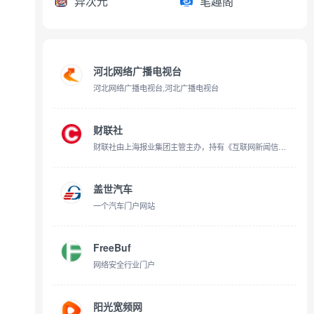
异次元
笔趣阁
河北网络广播电视台
河北网络广播电视台,河北广播电视台
财联社
财联社由上海报业集团主管主办，持有《互联网新闻信息服务许可证》的主流财经新闻集团和财经通讯社，涵盖A股24小时电报、股市、金融、行情看盘、科创板等证券资讯，以“准确、快速、权威、专业”为新闻准则，致力于为投资者提供“媒体+资讯+数据+服务+交易”五位于一体的全方位金融服务。
盖世汽车
一个汽车门户网站
FreeBuf
网络安全行业门户
阳光宽频网