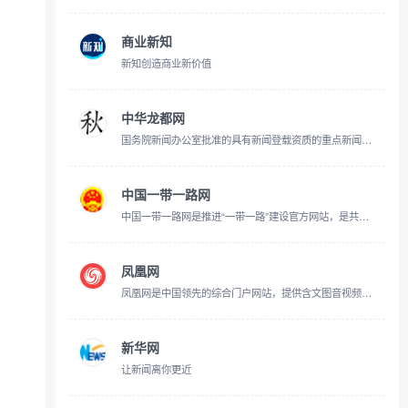
商业新知
新知创造商业新价值
中华龙都网
国务院新闻办公室批准的具有新闻登载资质的重点新闻网站
中国一带一路网
中国一带一路网是推进“一带一路”建设官方网站，是共建“一带一路”倡议重要政策最权威的解读平台、重要即时信息最准确的发布平台、企业经贸流通的便利服务平台、沿线人文交流和旅游合作的重要展示平台。
凤凰网
凤凰网是中国领先的综合门户网站，提供含文图音视频的全方位综合新闻资讯、深度访谈、观点评论、财经产品、互动应用、分享社区等服务，同时与凤凰无线、凤凰宽频形成三屏联动，为全球主流华人提供互联网、无线通信、电视网三网融合无缝衔接的新媒体优质体验。
新华网
让新闻离你更近