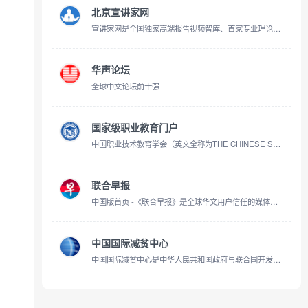
北京宣讲家网
宣讲家网是全国独家高端报告视频智库、首家专业理论网站，传播马克思主义中国化的创新理论，辅导受众学习科学理论，学习贯彻党的理论和路线方针政策。以思想性、政治性、理论性、文献性为主要内容，是全国党委中心组和党委讲师团网上学习、交流的平台，是广大网友提高思想理论素养、增强人文知识底蕴，掌握时事政策的网上课堂。
华声论坛
全球中文论坛前十强
国家级职业教育门户
中国职业技术教育学会（英文全称为THE CHINESE SOCIETY FOR TECHNICAL AND VOCATIONAL EDUCATION，缩写为CSTVE）成立于1990年12月，是由从事职业技术教育相关工作的企事业单位、社会组织和个人自愿结成的全国性、学术性、非营
联合早报
中国版首页 -《联合早报》是全球华文用户信任的媒体，每天即时为你提供新加坡、中国、亚洲与全球新闻与评论。掌握全球趋势，尽在联合早报网。
中国国际减贫中心
中国国际减贫中心是中华人民共和国政府与联合国开发计划署等国际组织共同发起、资助并组建的，以创新扶贫理论、促进政策转换、增强国际互动、推动南南合作为宗旨的国际机构。