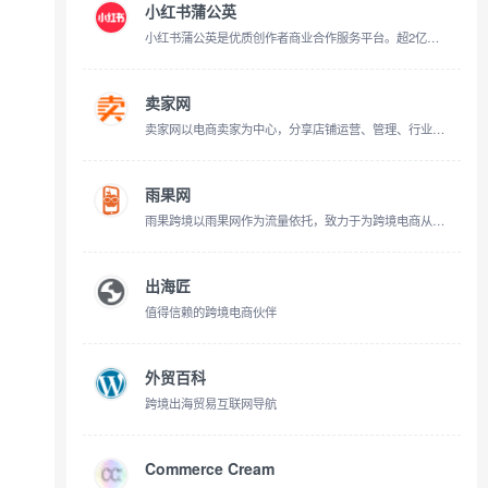
小红书蒲公英
小红书蒲公英是优质创作者商业合作服务平台。超2亿月活的年轻用户在小红书标记美好生活。笔记合作/新品试用/直播带货，多样的合作方式充分释放创作者营销价值！
卖家网
卖家网以电商卖家为中心，分享店铺运营、管理、行业最前沿资讯、规则等信息，为电商卖家提供最靠谱工具推荐、干货交流、学习、分享平台，帮助卖家更好更快的学习充电，致力于做中国专业的有影响力的电商卖家综合知识库。
雨果网
雨果跨境以雨果网作为流量依托，致力于为跨境电商从业者提供全球产业出海，链接全球流通，实现全球品牌的产业互联网平台，并拥有CCEE跨境智能选品平台，链接起跨境电商平台、服务商、工厂及众多卖家，致力打造集全球开店服务、品牌出海营销、独立站综合解决方案于一体的跨境电商全新生态链条！
出海匠
值得信赖的跨境电商伙伴
外贸百科
跨境出海贸易互联网导航
Commerce Cream