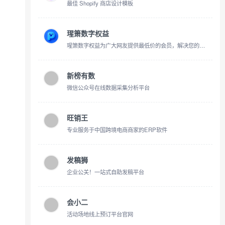
最佳 Shopify 商店设计模板
瑆箫数字权益
瑆箫数字权益为广大网友提供最低价的会员，解决您的官方购买价格昂贵问题。批发各大影视会员、腾讯会员、爱奇艺会员、优酷会员、电视会员、网盘会员、音乐会员、美团会员，饿了么会员等
新榜有数
微信公众号在线数据采集分析平台
旺销王
专业服务于中国跨境电商商家的ERP软件
发稿狮
企业公关！一站式自助发稿平台
会小二
活动场地线上预订平台官网