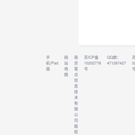
手
网
南
苏ICP备
QQ群：
机/Pad
站
京
10202778
471267427
3
版
地
笔
号
图
点
信
息
技
术
有
限
公
司
版
权