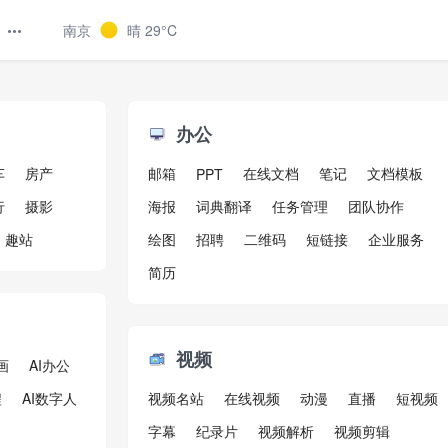
南京
晴
29°C
办公
车
房产
邮箱
在线文档
笔记
文档模板
PPT
行
摄影
海报
词典翻译
任务管理
团队协作
趣站
绘图
招聘
二维码
短链接
企业服务
简历
视频
画
AI办公
程
AI数字人
视频名站
在线视频
动漫
直播
短视频
字幕
纪录片
视频解析
视频剪辑