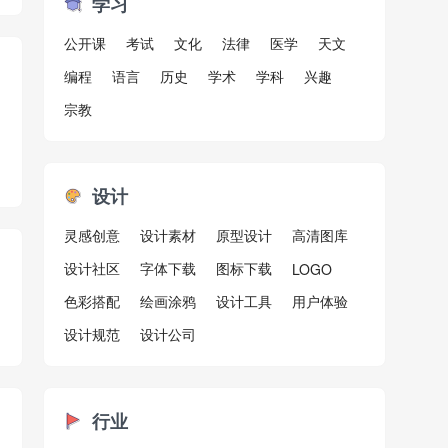
学习
公开课
考试
文化
法律
医学
天文
编程
语言
历史
学术
学科
兴趣
宗教
设计
灵感创意
设计素材
原型设计
高清图库
设计社区
字体下载
图标下载
LOGO
色彩搭配
绘画涂鸦
设计工具
用户体验
设计规范
设计公司
行业