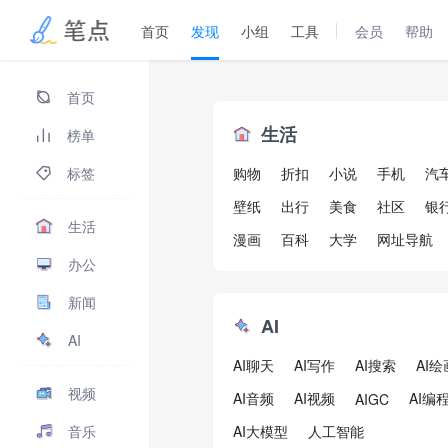
首页
发现
小组
工具
会员
帮助
首页
生活
榜单
标签
购物
折扣
小说
手机
汽
壁纸
出行
美食
社区
银
生活
漫画
百科
大学
网址导航
办公
新闻
AI
AI
AI聊天
AI写作
AI搜索
AI绘
视频
AI音频
AI视频
AI编
AIGC
音乐
AI大模型
人工智能